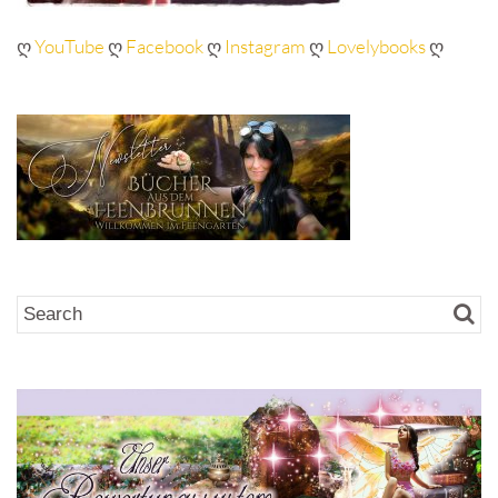
ღ
YouTube
ღ
Facebook
ღ
Instagram
ღ
Lovelybooks
ღ