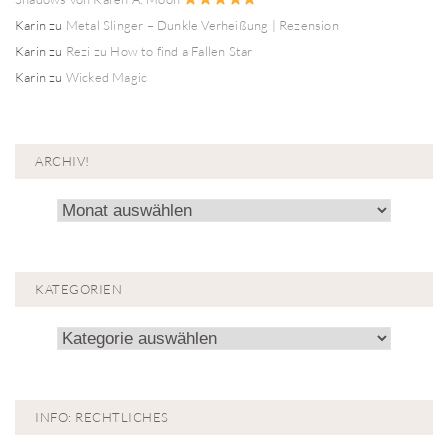
Karin
zu
Metal Slinger – Dunkle Verheißung | Rezension
Karin
zu
Rezi zu How to find a Fallen Star
Karin
zu
Wicked Magic
ARCHIV!
Archiv!
KATEGORIEN
Kategorien
INFO: RECHTLICHES