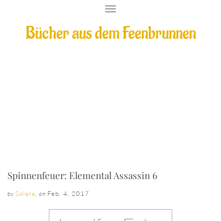
T
O
Bücher aus dem Feenbrunnen
G
G
L
E
N
A
V
I
Spinnenfeuer: Elemental Assassin 6
G
A
T
I
O
N
Spinnenfeuer: Elemental Assassin 6
Solara
,
Feb. 4, 2017
by
on