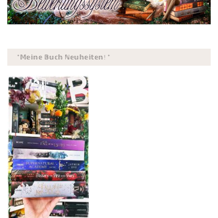
*𝕄𝕖𝕚𝕟𝕖 𝔹𝕦𝕔𝕙 ℕ𝕖𝕦𝕙𝕖𝕚𝕥𝕖𝕟! *