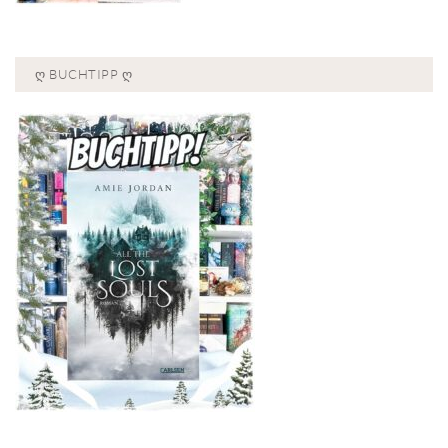
Ღ BUCHTIPP Ღ