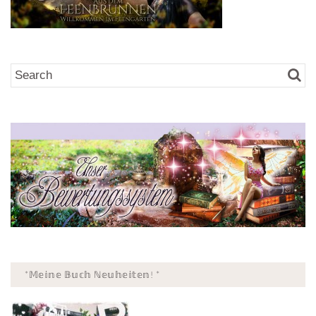
*𝕄𝕖𝕚𝕟𝕖 𝔹𝕦𝕔𝕙 ℕ𝕖𝕦𝕙𝕖𝕚𝕥𝕖𝕟! *