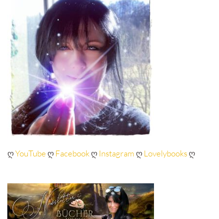
ღ
YouTube
ღ
Facebook
ღ
Instagram
ღ
Lovelybooks
ღ