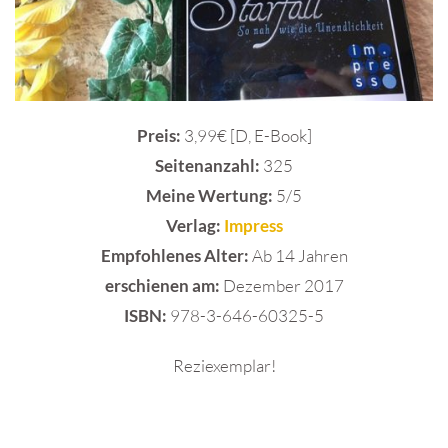
Preis:
3,99€ [D, E-Book]
Seitenanzahl:
325
Meine Wertung:
5/5
Verlag:
Impress
Empfohlenes Alter:
Ab 14 Jahren
erschienen am:
Dezember 2017
ISBN:
978-3-646-60325-5
Reziexemplar!