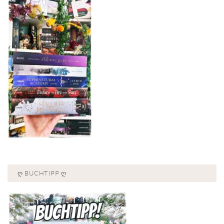
Ღ BUCHTIPP Ღ