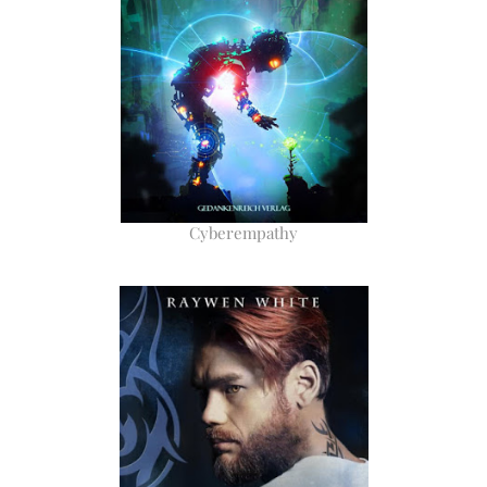
Cyberempathy