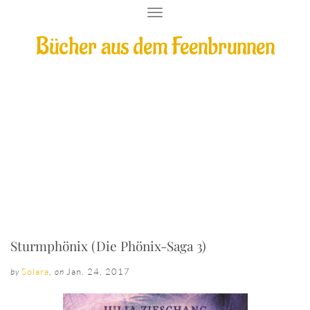
T
O
Bücher aus dem Feenbrunnen
G
G
L
E
N
A
V
I
Sturmphönix (Die Phönix-Saga 3)
G
A
T
I
O
N
Sturmphönix (Die Phönix-Saga 3)
Solara
,
Jan. 24, 2017
by
on