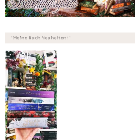
*𝕄𝕖𝕚𝕟𝕖 𝔹𝕦𝕔𝕙 ℕ𝕖𝕦𝕙𝕖𝕚𝕥𝕖𝕟! *