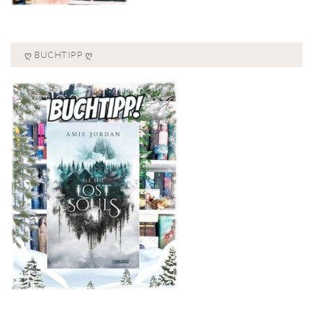
Ღ BUCHTIPP Ღ