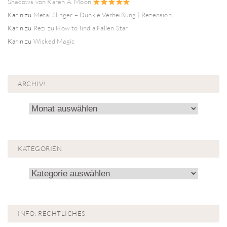
Shadows von Karen A. Moon
Karin
zu
Metal Slinger – Dunkle Verheißung | Rezension
Karin
zu
Rezi zu How to find a Fallen Star
Karin
zu
Wicked Magic
ARCHIV!
Archiv!
KATEGORIEN
Kategorien
INFO: RECHTLICHES