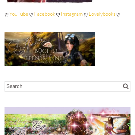
ღ
YouTube
ღ
Facebook
ღ
Instagram
ღ
Lovelybooks
ღ