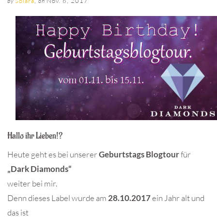
Solara
,
Nov. 6, 2017
by
on
Hallo ihr Lieben!?
Heute geht es bei unserer
Geburtstags Blogtour
für
„Dark Diamonds“
weiter bei mir.
Denn dieses Label wurde am
28.10.2017
ein Jahr alt und
das ist