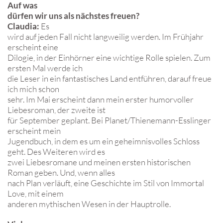
Auf was
dürfen wir uns als nächstes freuen?
Claudia:
Es
wird auf jeden Fall nicht langweilig werden. Im Frühjahr
erscheint eine
Dilogie, in der Einhörner eine wichtige Rolle spielen. Zum
ersten Mal werde ich
die Leser in ein fantastisches Land entführen, darauf freue
ich mich schon
sehr. Im Mai erscheint dann mein erster humorvoller
Liebesroman, der zweite ist
für September geplant. Bei Planet/Thienemann-Esslinger
erscheint mein
Jugendbuch, in dem es um ein geheimnisvolles Schloss
geht. Des Weiteren wird es
zwei Liebesromane und meinen ersten historischen
Roman geben. Und, wenn alles
nach Plan verläuft, eine Geschichte im Stil von Immortal
Love, mit einem
anderen mythischen Wesen in der Hauptrolle.