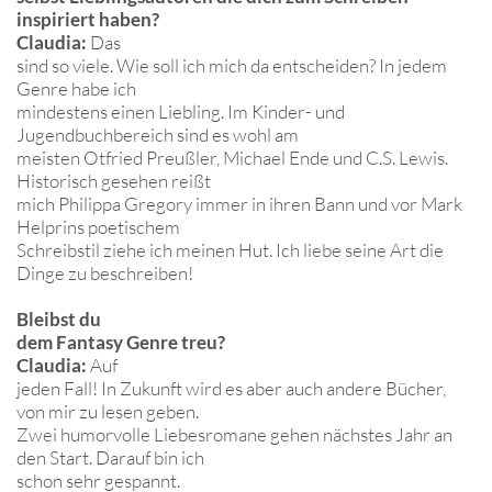
inspiriert haben?
Claudia:
Das
sind so viele. Wie soll ich mich da entscheiden? In jedem
Genre habe ich
mindestens einen Liebling. Im Kinder- und
Jugendbuchbereich sind es wohl am
meisten Otfried Preußler, Michael Ende und C.S. Lewis.
Historisch gesehen reißt
mich Philippa Gregory immer in ihren Bann und vor Mark
Helprins poetischem
Schreibstil ziehe ich meinen Hut. Ich liebe seine Art die
Dinge zu beschreiben!
Bleibst du
dem Fantasy Genre treu?
Claudia:
Auf
jeden Fall! In Zukunft wird es aber auch andere Bücher,
von mir zu lesen geben.
Zwei humorvolle Liebesromane gehen nächstes Jahr an
den Start. Darauf bin ich
schon sehr gespannt.