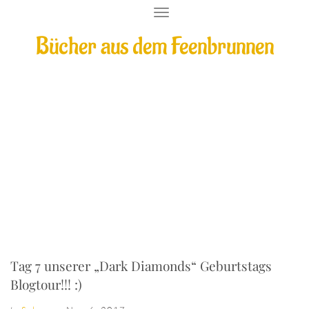
T
O
Bücher aus dem Feenbrunnen
G
G
L
E
N
A
V
Tag 7 unserer „Dark Diamonds“
I
G
Geburtstags Blogtour!!! :)
A
T
I
O
N
Tag 7 unserer „Dark Diamonds“ Geburtstags
Blogtour!!! :)