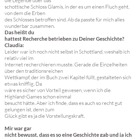
die Legende über das
schottische Schloss Glamis, in der es um einen Fluch geht,
von dem die Erben
des Schlosses betroffen sind. Ab da passte für mich alles
wunderbar zusammen.
Das heißt du
hattest Recherche betrieben zu Deiner Geschichte?
Claudia:
Leider war ich noch nicht selbst in Schottland, weshalb ich
relativ viel im
Internet recherchieren musste. Gerade die Einzelheiten
über den traditionsreichen
Wettkampf, der im Buch zwei Kapitel füllt, gestalteten sich
etwas knifflig. Da
wäre es sicher von Vorteil gewesen, wenn ich die
Highland-Games schon einmal
besucht hätte. Aber ich finde, dass es auch so recht gut
gelungen ist, denn zum
Glück gibt es ja die Vorstellungskraft.
Mir war gar
nicht bewusst, dass es so eine Geschichte gab und ja ich