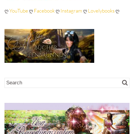
ღ
YouTube
ღ
Facebook
ღ
Instagram
ღ
Lovelybooks
ღ