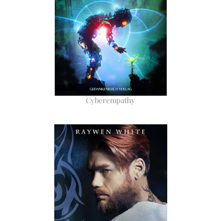
Cyberempathy