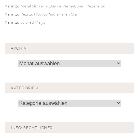
Karin
zu
Metal Slinger – Dunkle Verheißung | Rezension
Karin
zu
Rezi zu How to find a Fallen Star
Karin
zu
Wicked Magic
ARCHIV!
Archiv!
KATEGORIEN
Kategorien
INFO: RECHTLICHES