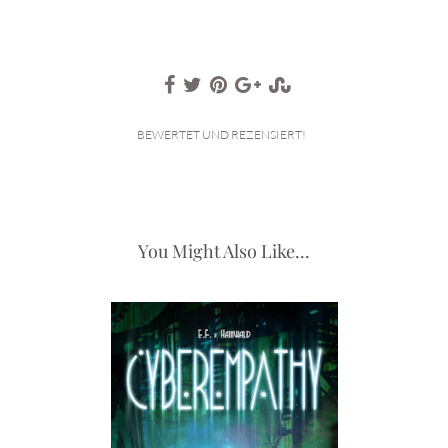
BEWERTET UND REZENSIERT!
You Might Also Like...