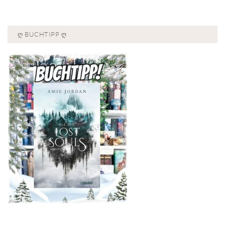
Ღ BUCHTIPP Ღ