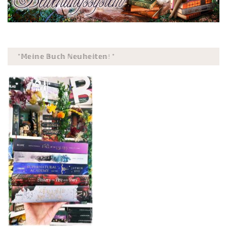
*𝕄𝕖𝕚𝕟𝕖 𝔹𝕦𝕔𝕙 ℕ𝕖𝕦𝕙𝕖𝕚𝕥𝕖𝕟! *