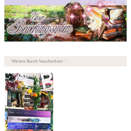
*𝕄𝕖𝕚𝕟𝕖 𝔹𝕦𝕔𝕙 ℕ𝕖𝕦𝕙𝕖𝕚𝕥𝕖𝕟! *