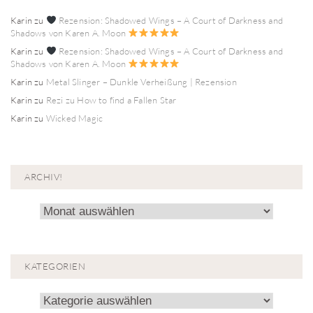
Karin
zu
Rezension: Shadowed Wings – A Court of Darkness and
Shadows von Karen A. Moon
Karin
zu
Rezension: Shadowed Wings – A Court of Darkness and
Shadows von Karen A. Moon
Karin
zu
Metal Slinger – Dunkle Verheißung | Rezension
Karin
zu
Rezi zu How to find a Fallen Star
Karin
zu
Wicked Magic
ARCHIV!
Archiv!
KATEGORIEN
Kategorien