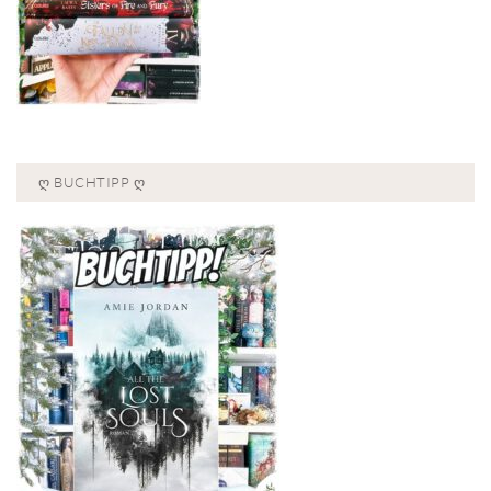
Ღ BUCHTIPP Ღ