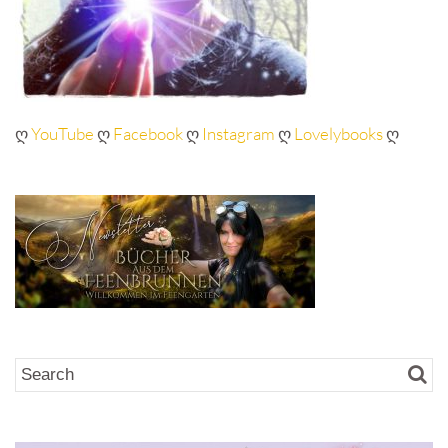
ღ
YouTube
ღ
Facebook
ღ
Instagram
ღ
Lovelybooks
ღ