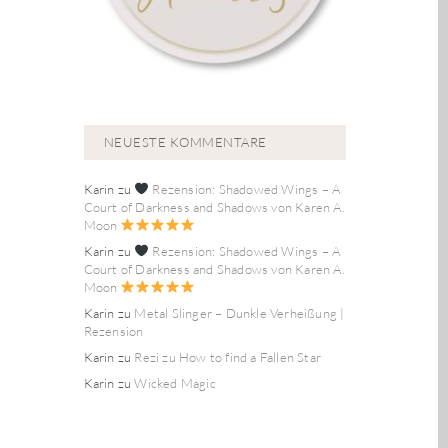
NEUESTE KOMMENTARE
Karin
zu
Rezension: Shadowed Wings – A
Court of Darkness and Shadows von Karen A.
Moon
Karin
zu
Rezension: Shadowed Wings – A
Court of Darkness and Shadows von Karen A.
Moon
Karin
zu
Metal Slinger – Dunkle Verheißung |
Rezension
Karin
zu
Rezi zu How to find a Fallen Star
Karin
zu
Wicked Magic