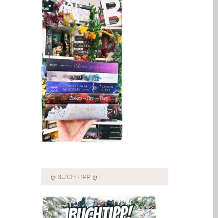
Ღ BUCHTIPP Ღ