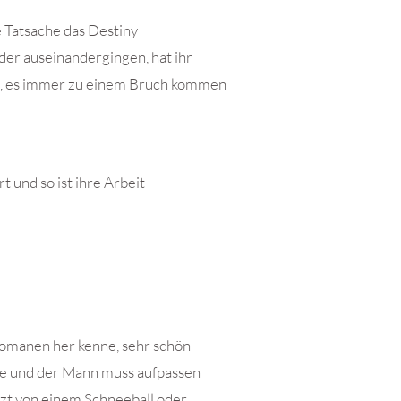
ie Tatsache das Destiny
der auseinandergingen, hat ihr
 Sex, es immer zu einem Bruch kommen
t und so ist ihre Arbeit
Romanen her kenne, sehr schön
ee und der Mann muss aufpassen
etzt von einem Schneeball oder