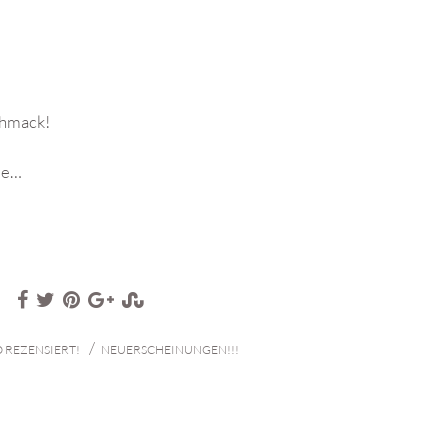
chmack!
nde…
/
 REZENSIERT!
NEUERSCHEINUNGEN!!!