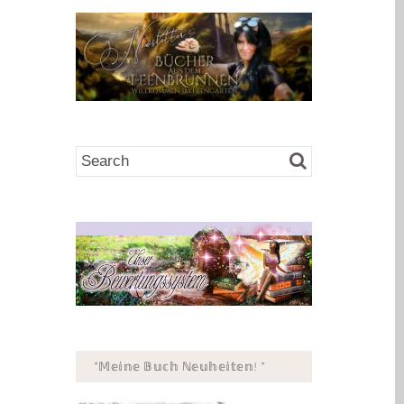
*𝕄𝕖𝕚𝕟𝕖 𝔹𝕦𝕔𝕙 ℕ𝕖𝕦𝕙𝕖𝕚𝕥𝕖𝕟! *