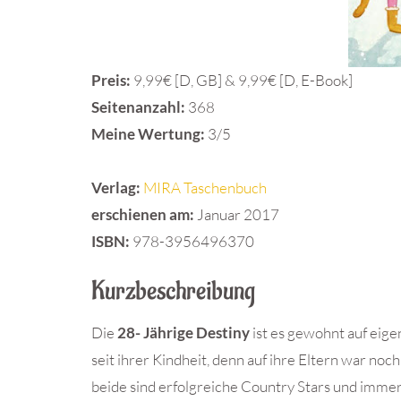
Preis:
9,99€ [D, GB] & 9,99€ [D, E-Book]
Seitenanzahl:
368
Meine Wertung:
3/5
Verlag:
MIRA Taschenbuch
erschienen am:
Januar 2017
ISBN:
978-3956496370
Kurzbeschreibung
Die
28- Jährige Destiny
ist es gewohnt auf eig
seit ihrer Kindheit, denn auf ihre Eltern war noch
beide sind erfolgreiche Country Stars und imme