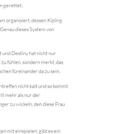
 gerettet.
m organisiert, dessen Kipling
rt Genau dieses System von
t und Destiny hat nicht nur
h zu fühlen, sondern merkt, das
uchen füreinander da zu sein.
ntreffen nicht kalt und so kommt
ill mehr als nur der
nger zu wickeln, den diese Frau
n mit einspielen, gibt es ein