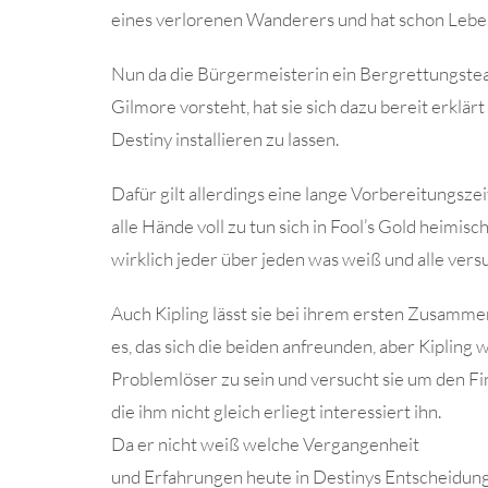
eines verlorenen Wanderers und hat schon Leben
Nun da die Bürgermeisterin ein Bergrettungstea
Gilmore vorsteht, hat sie sich dazu bereit erklä
Destiny installieren zu lassen.
Dafür gilt allerdings eine lange Vorbereitungszei
alle Hände voll zu tun sich in Fool’s Gold heimisc
wirklich jeder über jeden was weiß und alle vers
Auch Kipling lässt sie bei ihrem ersten Zusamme
es, das sich die beiden anfreunden, aber Kipling w
Problemlöser zu sein und versucht sie um den Fi
die ihm nicht gleich erliegt interessiert ihn.
Da er nicht weiß welche Vergangenheit
und Erfahrungen heute in Destinys Entscheidunge