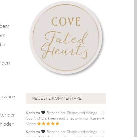
s dem
dem
ter
enden
da wäre
NEUESTE KOMMENTARE
Karin
zu
Rezension: Shadowed Wings – A
ter der
Court of Darkness and Shadows von Karen A.
n oder
Moon
Karin
zu
Rezension: Shadowed Wings – A
Court of Darkness and Shadows von Karen A.