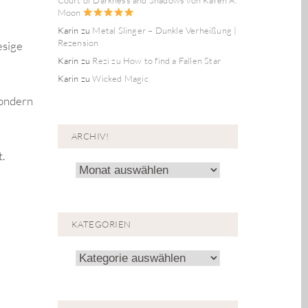
Moon
Karin
zu
Metal Slinger – Dunkle Verheißung |
Rezension
esige
Karin
zu
Rezi zu How to find a Fallen Star
Karin
zu
Wicked Magic
sondern
ARCHIV!
t.
Archiv!
KATEGORIEN
Kategorien