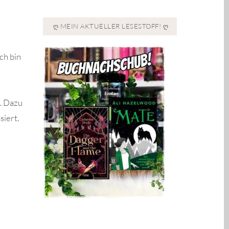
Ღ MEIN AKTUELLER LESESTOFF! Ღ
ch bin
s. Dazu
siert.