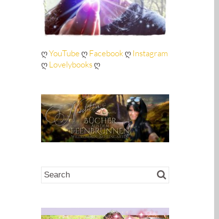
ღ
YouTube
ღ
Facebook
ღ
Instagram
ღ
Lovelybooks
ღ