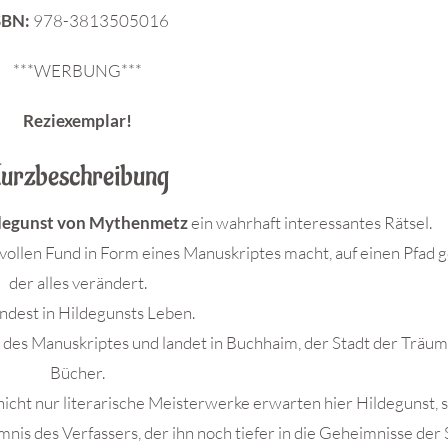
SBN:
978-3813505016
***WERBUNG***
Reziexemplar!
urzbeschreibung
degunst von Mythenmetz
ein wahrhaft interessantes Rätsel.
ollen Fund in Form eines Manuskriptes macht, auf einen Pfad g
der alles verändert.
dest in Hildegunsts Leben.
r des Manuskriptes und landet in Buchhaim, der Stadt der Trä
Bücher.
nicht nur literarische Meisterwerke erwarten hier Hildegunst,
is des Verfassers, der ihn noch tiefer in die Geheimnisse der 