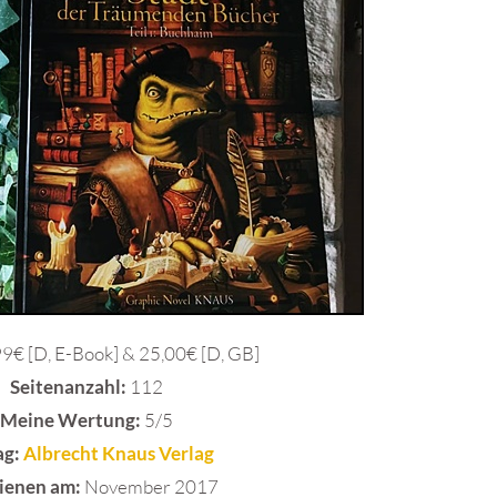
9€ [D, E-Book] & 25,00€ [D, GB]
Seitenanzahl:
112
Meine Wertung:
5/5
ag:
Albrecht Knaus Verlag
ienen am:
November 2017