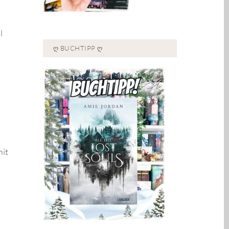
l
Ღ BUCHTIPP Ღ
mit