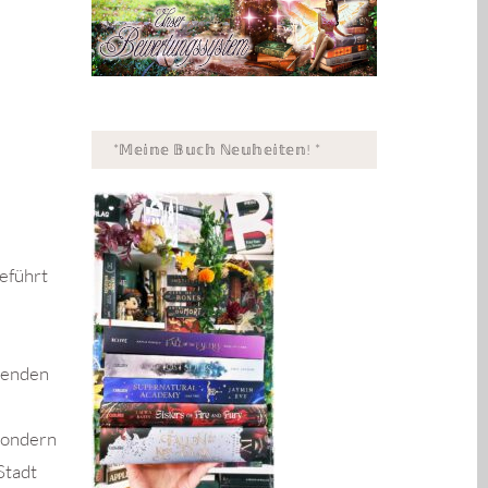
*𝕄𝕖𝕚𝕟𝕖 𝔹𝕦𝕔𝕙 ℕ𝕖𝕦𝕙𝕖𝕚𝕥𝕖𝕟! *
eführt
umenden
 sondern
Stadt