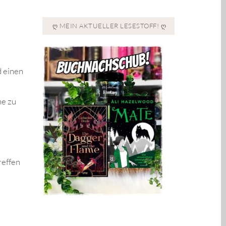
Ღ MEIN AKTUELLER LESESTOFF! Ღ
d einen
he zu
reffen