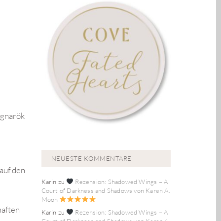
agnarök
NEUESTE KOMMENTARE
 auf den
Karin
zu
Rezension: Shadowed Wings – A
Court of Darkness and Shadows von Karen A.
Moon
haften
Karin
zu
Rezension: Shadowed Wings – A
Court of Darkness and Shadows von Karen A.