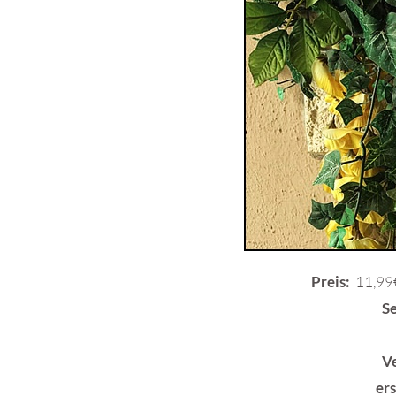
Preis:
11,99€
S
V
er