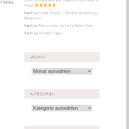
ristika
Moon
Karin
zu
Metal Slinger – Dunkle Verheißung |
Rezension
Karin
zu
Rezi zu How to find a Fallen Star
Karin
zu
Wicked Magic
ARCHIV!
Archiv!
KATEGORIEN
Kategorien