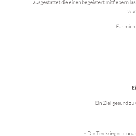
ausgestattet die einen begeistert mitfiebern la
wun
Für mich
E
Ein Ziel gesund z
– Die Tierkriegerin und