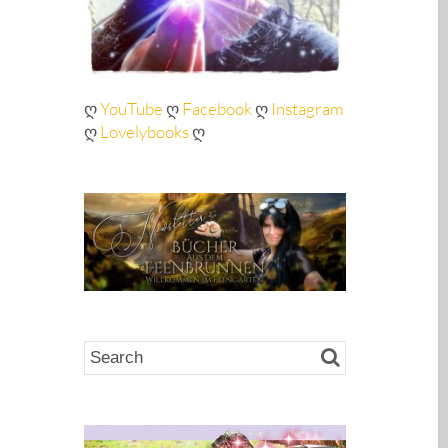
ღ
YouTube
ღ
Facebook
ღ
Instagram
ღ
Lovelybooks
ღ