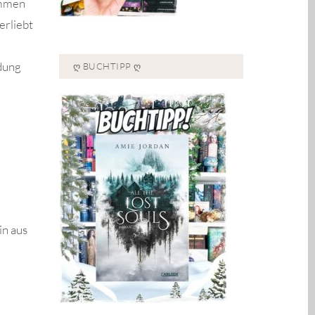
ommen
erliebt
ldung
Ღ BUCHTIPP Ღ
in aus