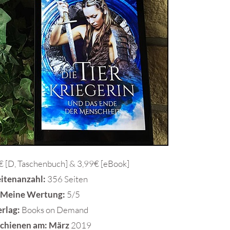
 [D, Taschenbuch] & 3,99€ [eBook]
eitenanzahl:
356 Seiten
Meine Wertung:
5/5
erlag:
Books on Demand
schienen am: März
2019