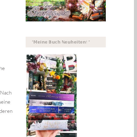
*𝕄𝕖𝕚𝕟𝕖 𝔹𝕦𝕔𝕙 ℕ𝕖𝕦𝕙𝕖𝕚𝕥𝕖𝕟! *
ihe
. Nach
seine
nderen