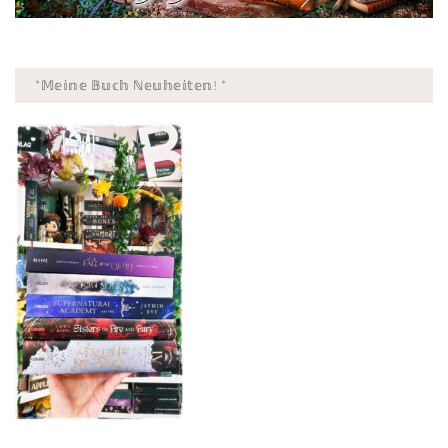
*𝕄𝕖𝕚𝕟𝕖 𝔹𝕦𝕔𝕙 ℕ𝕖𝕦𝕙𝕖𝕚𝕥𝕖𝕟! *