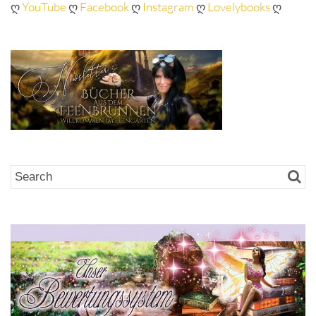
ღ
YouTube
ღ
Facebook
ღ
Instagram
ღ
Lovelybooks
ღ