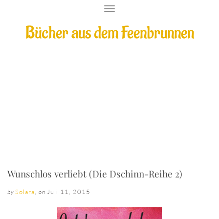
T
O
Bücher aus dem Feenbrunnen
G
G
L
E
N
A
V
I
Wunschlos verliebt (Die Dschinn-Reihe 2)
G
A
T
I
O
N
Wunschlos verliebt (Die Dschinn-Reihe 2)
Solara
,
Juli 11, 2015
by
on