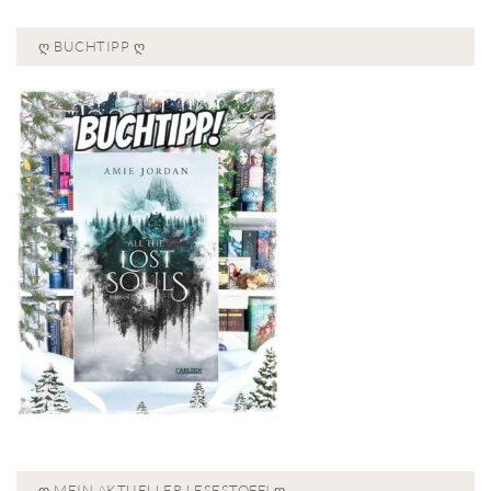
Ღ BUCHTIPP Ღ
Ღ MEIN AKTUELLER LESESTOFF! Ღ