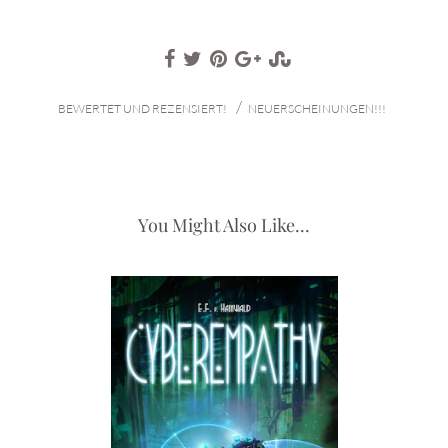
/
BEWERTET UND REZENSIERT!
NEUERSCHEINUNGEN!!!
You Might Also Like...