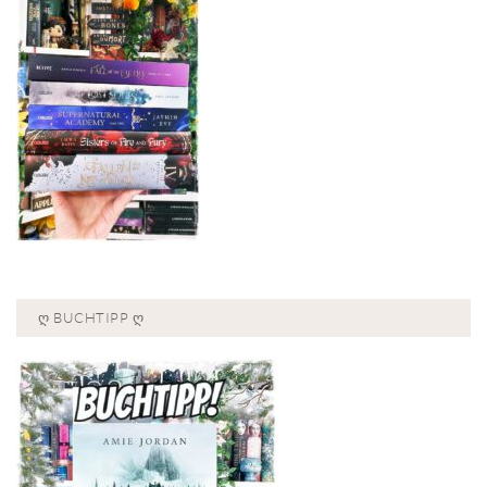
Ღ BUCHTIPP Ღ