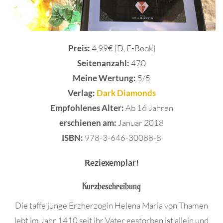
Preis:
4,99€ [D, E-Book]
Seitenanzahl:
470
Meine Wertung:
5/5
Verlag:
Dark Diamonds
Empfohlenes Alter:
Ab 16 Jahren
erschienen am:
Januar 2018
ISBN:
978-3-646-30088-8
Reziexemplar!
Kurzbeschreibung
Die taffe junge Erzherzogin Helena Maria von Thamen
lebt im Jahr 1410 seit ihr Vater gestorben ist allein und