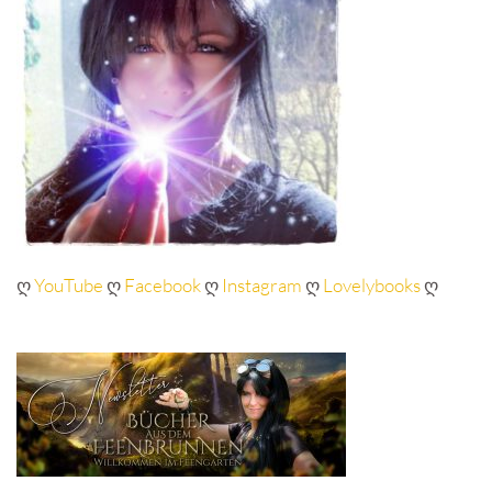
ღ
YouTube
ღ
Facebook
ღ
Instagram
ღ
Lovelybooks
ღ