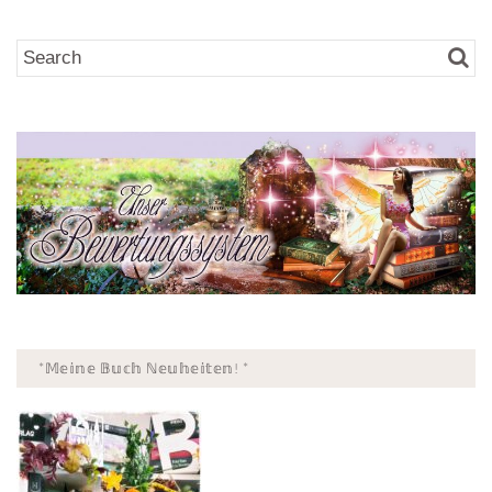
*𝕄𝕖𝕚𝕟𝕖 𝔹𝕦𝕔𝕙 ℕ𝕖𝕦𝕙𝕖𝕚𝕥𝕖𝕟! *