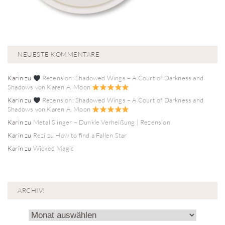
NEUESTE KOMMENTARE
Karin
zu
Rezension: Shadowed Wings – A Court of Darkness and
Shadows von Karen A. Moon
Karin
zu
Rezension: Shadowed Wings – A Court of Darkness and
Shadows von Karen A. Moon
Karin
zu
Metal Slinger – Dunkle Verheißung | Rezension
Karin
zu
Rezi zu How to find a Fallen Star
Karin
zu
Wicked Magic
ARCHIV!
Archiv!