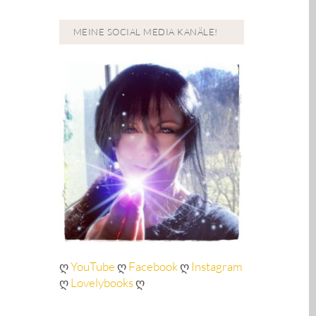
MEINE SOCIAL MEDIA KANÄLE!
ღ
YouTube
ღ
Facebook
ღ
Instagram
ღ
Lovelybooks
ღ