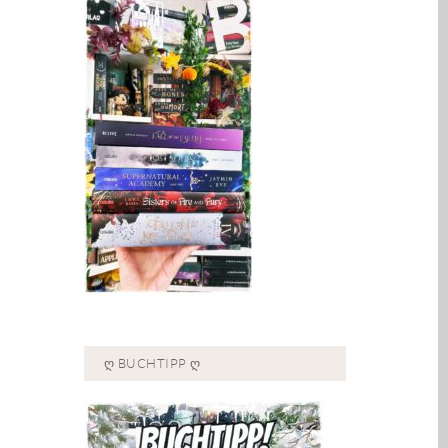
Ღ BUCHTIPP Ღ