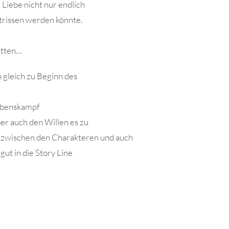
 Liebe nicht nur endlich
trissen werden könnte.
atten…
h gleich zu Beginn des
lebenskampf
er auch den Willen es zu
ge zwischen den Charakteren und auch
gut in die Story Line