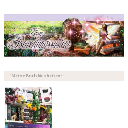
*𝕄𝕖𝕚𝕟𝕖 𝔹𝕦𝕔𝕙 ℕ𝕖𝕦𝕙𝕖𝕚𝕥𝕖𝕟! *