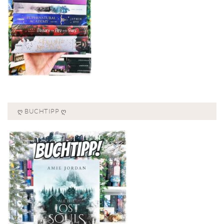
Ღ BUCHTIPP Ღ