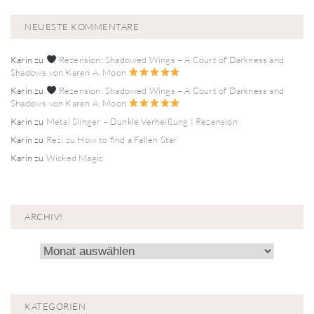
NEUESTE KOMMENTARE
Karin
zu
Rezension: Shadowed Wings – A Court of Darkness and
Shadows von Karen A. Moon
Karin
zu
Rezension: Shadowed Wings – A Court of Darkness and
Shadows von Karen A. Moon
Karin
zu
Metal Slinger – Dunkle Verheißung | Rezension
Karin
zu
Rezi zu How to find a Fallen Star
Karin
zu
Wicked Magic
ARCHIV!
Archiv!
KATEGORIEN