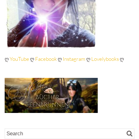
ღ
YouTube
ღ
Facebook
ღ
Instagram
ღ
Lovelybooks
ღ