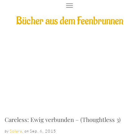
T
O
Bücher aus dem Feenbrunnen
G
G
L
E
N
A
V
Careless: Ewig verbunden – (Thoughtless
I
G
3)
A
T
I
O
N
Careless: Ewig verbunden – (Thoughtless 3)
Solara
,
Sep. 6, 2015
by
on