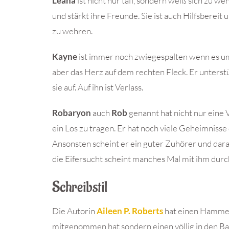
Leána
ist nicht nur taff, sondern weiß sich zu weh
und stärkt ihre Freunde. Sie ist auch Hilfsbereit
zu wehren.
Kayne
ist immer noch zwiegespalten wenn es um
aber das Herz auf dem rechten Fleck. Er unterst
sie auf. Auf ihn ist Verlass.
Robaryon
auch
Rob
genannt hat nicht nur eine
ein Los zu tragen. Er hat noch viele Geheimnisse
Ansonsten scheint er ein guter Zuhörer und dara
die Eifersucht scheint manches Mal mit ihm dur
Schreibstil
Die Autorin
Aileen P. Roberts
hat einen Hammer 
mitgenommen hat sondern einen völlig in den Ba