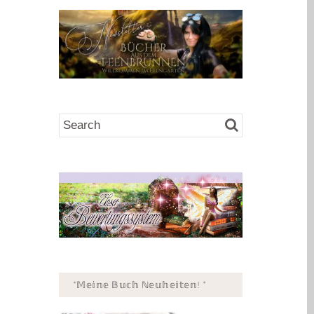
*𝕄𝕖𝕚𝕟𝕖 𝔹𝕦𝕔𝕙 ℕ𝕖𝕦𝕙𝕖𝕚𝕥𝕖𝕟! *