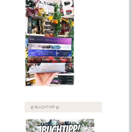
Ღ BUCHTIPP Ღ