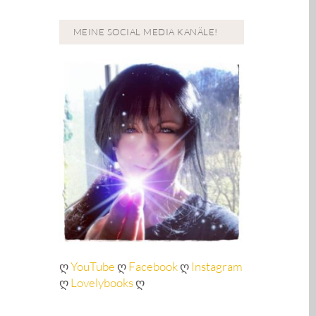
MEINE SOCIAL MEDIA KANÄLE!
ღ
YouTube
ღ
Facebook
ღ
Instagram
ღ
Lovelybooks
ღ