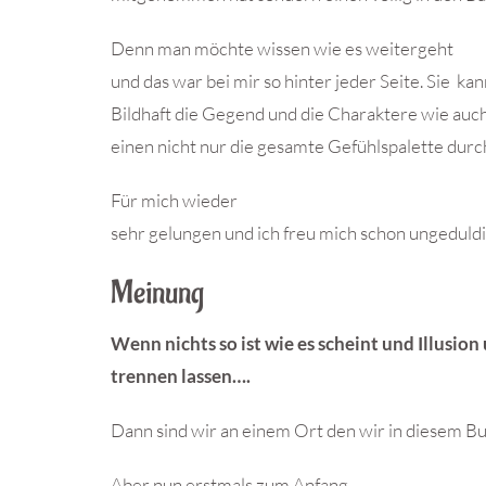
Denn man möchte wissen wie es weitergeht
und das war bei mir so hinter jeder Seite. Sie ka
Bildhaft die Gegend und die Charaktere wie auch
einen nicht nur die gesamte Gefühlspalette durc
Für mich wieder
sehr gelungen und ich freu mich schon ungeduld
Meinung
Wenn nichts so ist wie es scheint und Illusion
trennen lassen….
Dann sind wir an einem Ort den wir in diesem B
Aber nun erstmals zum Anfang.