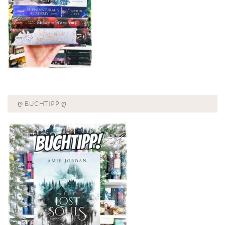
Ღ BUCHTIPP Ღ