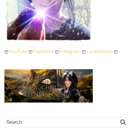
ღ
YouTube
ღ
Facebook
ღ
Instagram
ღ
Lovelybooks
ღ