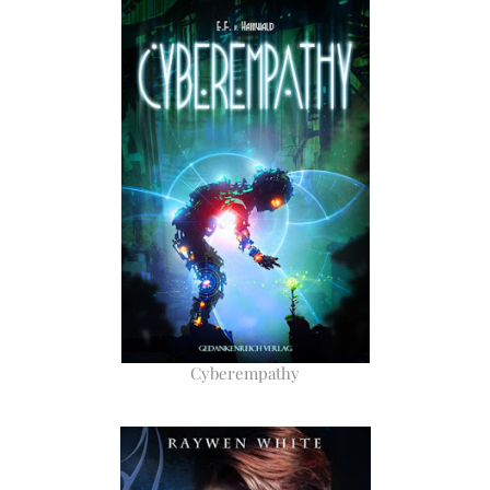
Cyberempathy