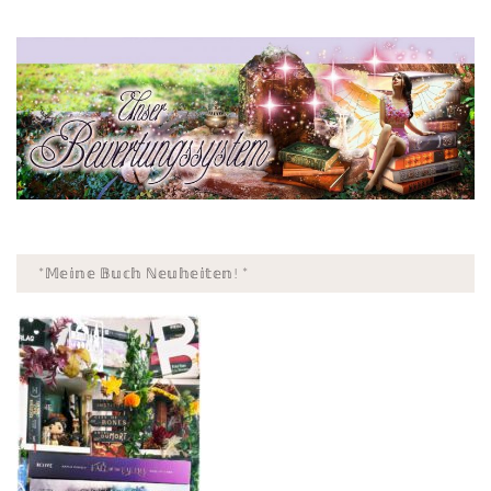
*𝕄𝕖𝕚𝕟𝕖 𝔹𝕦𝕔𝕙 ℕ𝕖𝕦𝕙𝕖𝕚𝕥𝕖𝕟! *