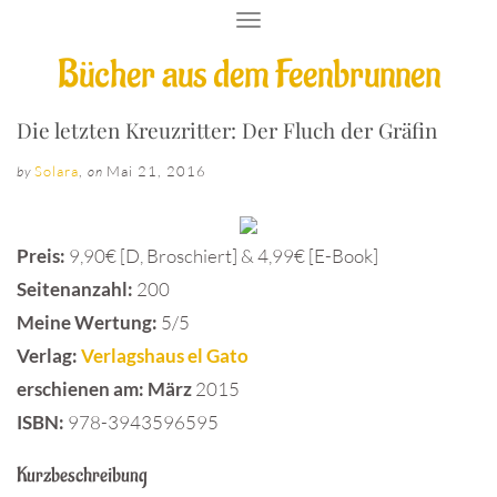
T
O
Bücher aus dem Feenbrunnen
G
G
L
E
Die letzten Kreuzritter: Der Fluch der Gräfin
N
A
Solara
,
Mai 21, 2016
by
on
V
I
G
A
Preis:
9,90€ [D, Broschiert] & 4,99€ [E-Book]
T
I
Seitenanzahl:
200
O
Meine Wertung:
5/5
N
Verlag:
Verlagshaus el Gato
erschienen am: März
2015
ISBN:
978-3943596595
Kurzbeschreibung