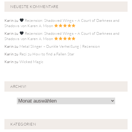
NEUESTE KOMMENTARE
Karin
zu
Rezension: Shadowed Wings – A Court of Darkness and
Shadows von Karen A. Moon
Karin
zu
Rezension: Shadowed Wings – A Court of Darkness and
Shadows von Karen A. Moon
Karin
zu
Metal Slinger – Dunkle Verheißung | Rezension
Karin
zu
Rezi zu How to find a Fallen Star
Karin
zu
Wicked Magic
ARCHIV!
Archiv!
KATEGORIEN