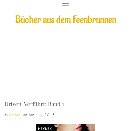
T
O
Bücher aus dem Feenbrunnen
G
G
L
E
N
A
V
I
Driven. Verführt: Band 1
G
A
T
I
O
N
Driven. Verführt: Band 1
Solara
,
Jan. 18, 2015
by
on