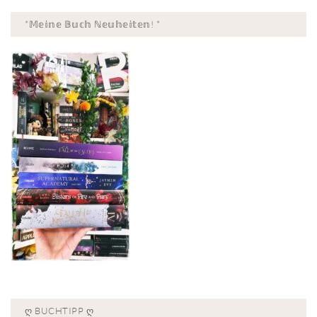
*𝕄𝕖𝕚𝕟𝕖 𝔹𝕦𝕔𝕙 ℕ𝕖𝕦𝕙𝕖𝕚𝕥𝕖𝕟! *
Ღ BUCHTIPP Ღ