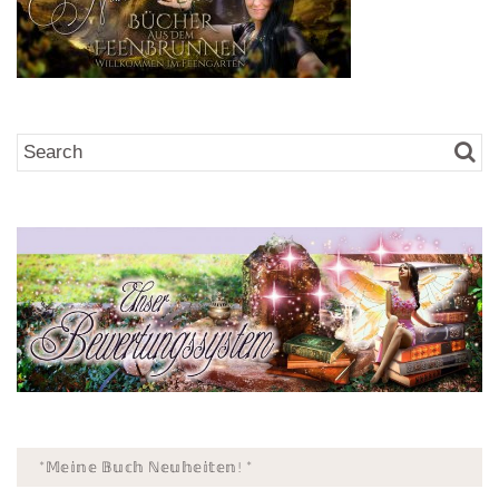
*𝕄𝕖𝕚𝕟𝕖 𝔹𝕦𝕔𝕙 ℕ𝕖𝕦𝕙𝕖𝕚𝕥𝕖𝕟! *