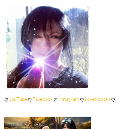
ღ
YouTube
ღ
Facebook
ღ
Instagram
ღ
Lovelybooks
ღ