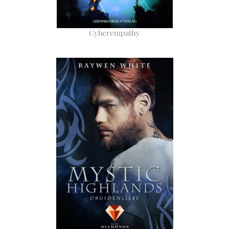
Cyberempathy