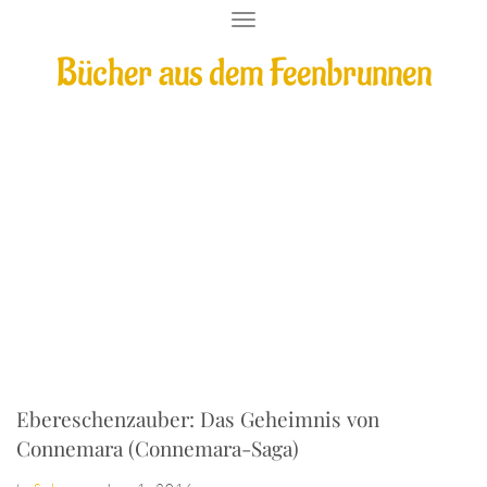
T
O
Bücher aus dem Feenbrunnen
G
G
L
E
N
A
V
Ebereschenzauber: Das Geheimnis von
I
G
Connemara (Connemara-Saga)
A
T
I
O
N
Ebereschenzauber: Das Geheimnis von
Connemara (Connemara-Saga)