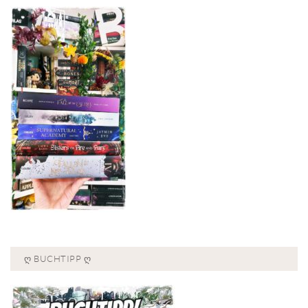
Ღ BUCHTIPP Ღ