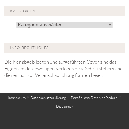
KATEGORIEN
Kategorien
INFO: RECHTLICHES
Die hier abgebildeten und aufgeführten Cover sind das
Eigentum des jeweiligen Verlages bzw. Schriftstellers und
dienen nur zur Veranschaulichung für den Leser.
#
#
#
Impressum
Datenschutzerklärung
Persönliche Daten anfordern
Disclaimer