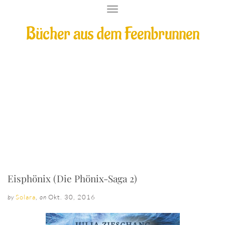
T
O
Bücher aus dem Feenbrunnen
G
G
L
E
N
A
V
I
Eisphönix (Die Phönix-Saga 2)
G
A
T
I
O
N
Eisphönix (Die Phönix-Saga 2)
Solara
,
Okt. 30, 2016
by
on