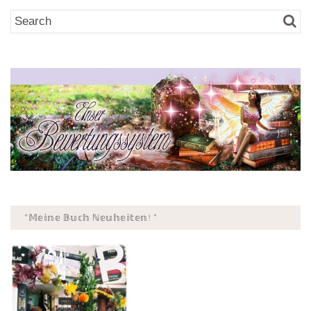
*𝕄𝕖𝕚𝕟𝕖 𝔹𝕦𝕔𝕙 ℕ𝕖𝕦𝕙𝕖𝕚𝕥𝕖𝕟! *