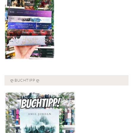
Ღ BUCHTIPP Ღ