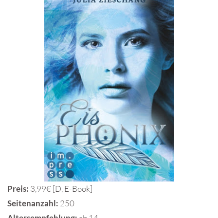
Preis:
3,99€ [D, E-Book]
Seitenanzahl:
250
Altersempfehlung:
ab 14