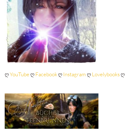
ღ
YouTube
ღ
Facebook
ღ
Instagram
ღ
Lovelybooks
ღ