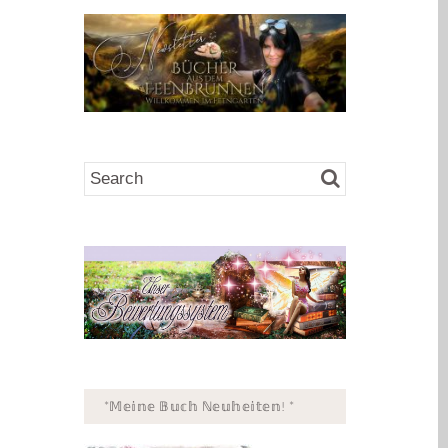
*𝕄𝕖𝕚𝕟𝕖 𝔹𝕦𝕔𝕙 ℕ𝕖𝕦𝕙𝕖𝕚𝕥𝕖𝕟! *