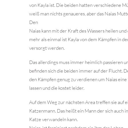
von Kayla ist. Die beiden hatten verschiedene M
weiß man nichts genaueres, aber das Naias Mutt
Den
Naias kann mit der Kraft des Wassers heilen und 
mehr als einmal ist Kayla von dem Kämpfen in d
versorgt werden.
Das allerdings muss immer heimlich passieren u
befinden sich die beiden immer auf der Flucht. D
den Kämpfen genug zu verdienen um Naias eine 
lassen und die kostet leider.
Auf dem Weg zur nächsten Area treffen sie auf ei
Katzenmann. Das heißt ein Mann der sich auch in
Katze verwandeln kann.
Naias ist fasziniert nachdem sie ihm das Leben