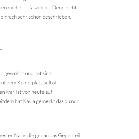
en mich hier fasziniert. Denn nicht
 einfach sehr schön beschrieben.
t…
en gewohnt und hat sich
auf dem Kampfplatz selbst
en war, ist von heute auf
itdem hat Kayla gemerkt das du nur
wester Naias die genau das Gegenteil