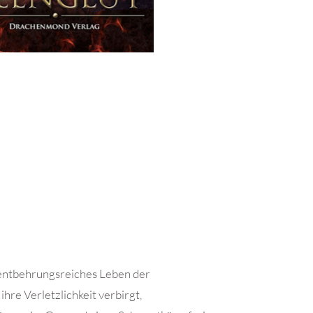
n entbehrungsreiches Leben der
ihre Verletzlichkeit verbirgt,