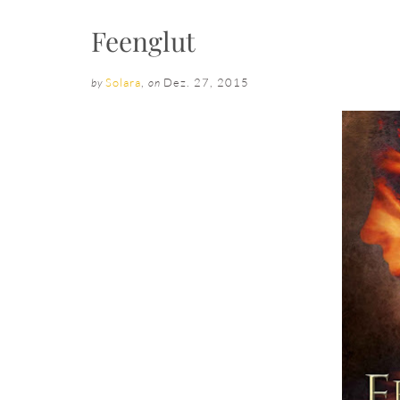
Feenglut
Solara
,
Dez. 27, 2015
by
on