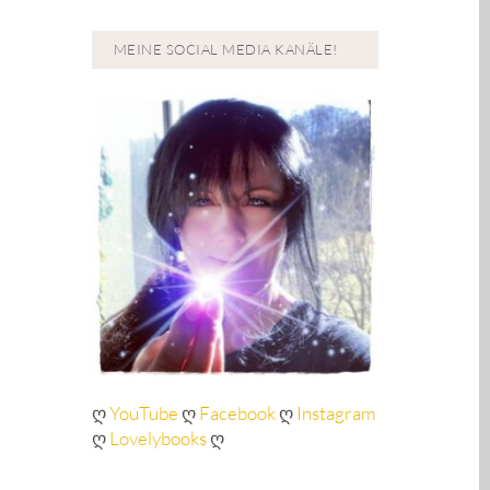
MEINE SOCIAL MEDIA KANÄLE!
ღ
YouTube
ღ
Facebook
ღ
Instagram
ღ
Lovelybooks
ღ