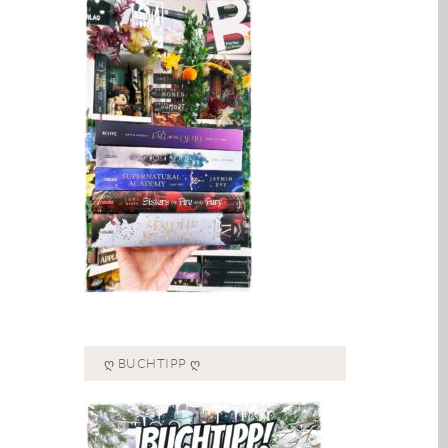
Ღ BUCHTIPP Ღ