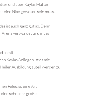
ütter und über Kaylas Mutter
er eine Nixe gewesen sein muss.
das ist auch ganz gut so. Denn
er Arena verwundet und muss
nd somit
enn Kaylas Anliegen ist es mit
Heiler Ausbildung zuteil werden zu
nen Feles, so eine Art
 eine sehr sehr große