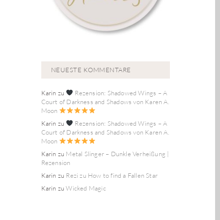
NEUESTE KOMMENTARE
Karin
zu
Rezension: Shadowed Wings – A
Court of Darkness and Shadows von Karen A.
Moon
Karin
zu
Rezension: Shadowed Wings – A
Court of Darkness and Shadows von Karen A.
Moon
Karin
zu
Metal Slinger – Dunkle Verheißung |
Rezension
Karin
zu
Rezi zu How to find a Fallen Star
Karin
zu
Wicked Magic