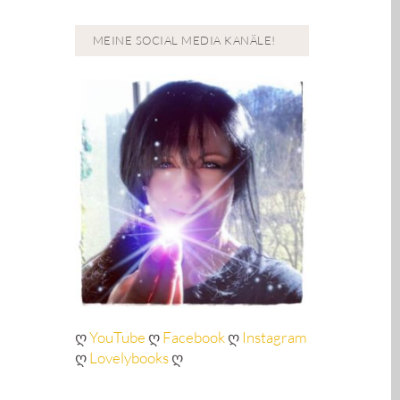
MEINE SOCIAL MEDIA KANÄLE!
ღ
YouTube
ღ
Facebook
ღ
Instagram
ღ
Lovelybooks
ღ