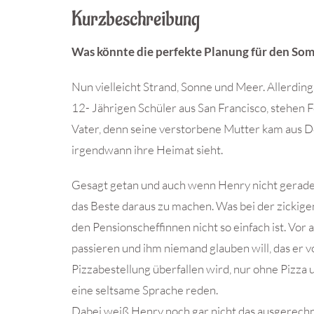
Kurzbeschreibung
Was könnte die perfekte Planung für den So
Nun vielleicht Strand, Sonne und Meer. Allerdi
12- Jährigen Schüler aus San Francisco, stehen 
Vater, denn seine verstorbene Mutter kam aus D
irgendwann ihre Heimat sieht.
Gesagt getan und auch wenn Henry nicht gerade b
das Beste daraus zu machen. Was bei der zickige
den Pensionscheffinnen nicht so einfach ist. Vo
passieren und ihm niemand glauben will, das er v
Pizzabestellung überfallen wird, nur ohne Pizza 
eine seltsame Sprache reden.
Dabei weiß Henry noch gar nicht das ausgerechn