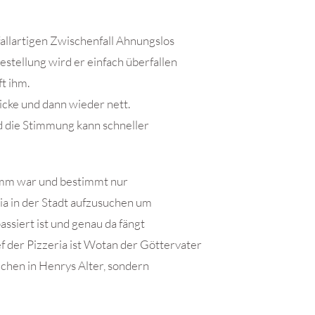
fallartigen Zwischenfall Ahnungslos
bestellung wird er einfach überfallen
ft ihm.
icke und dann wieder nett.
nd die Stimmung kann schneller
hlimm war und bestimmt nur
ia in der Stadt aufzusuchen um
ssiert ist und genau da fängt
f der Pizzeria ist Wotan der Göttervater
ädchen in Henrys Alter, sondern