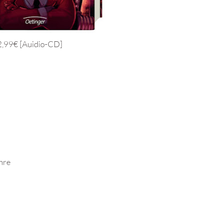
2,99€ [Auidio-CD]
ahre