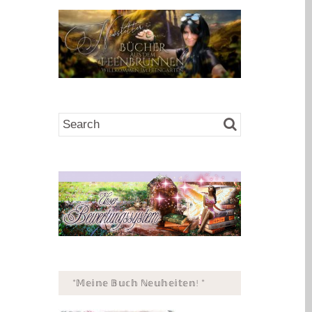
*𝕄𝕖𝕚𝕟𝕖 𝔹𝕦𝕔𝕙 ℕ𝕖𝕦𝕙𝕖𝕚𝕥𝕖𝕟! *