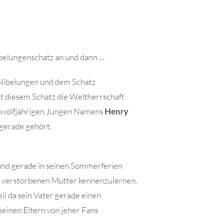
ibelungenschatz an und dann …
n Nibelungen und dem Schatz
t diesem Schatz die Weltherrschaft
en zwölfjährigen Jungen Namens
Henry
 gerade gehört.
 und gerade in seinen Sommerferien
r verstorbenen Mutter kennenzulernen.
il da sein Vater gerade einen
seinen Eltern von jeher Fans