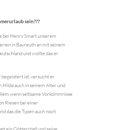
mmerurlaub sein???
ngs bei Henry Smart unserem
Ferien in Bayreuth an mit seinem
eutschland und wollte das er
egeistert ist, versucht er
n Hilda auch in seinem Alter und
r allem wenn seltsame Vorkommnisse
on Riesen bei einer
und das die Typen auch noch
et ein Götterchef und seine