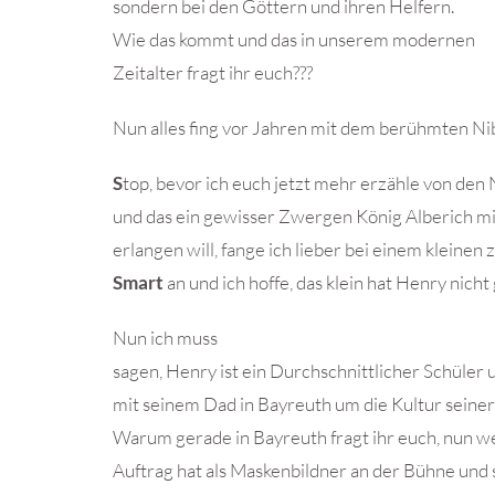
sondern bei den Göttern und ihren Helfern.
Wie das kommt und das in unserem modernen
Zeitalter fragt ihr euch???
Nun alles fing vor Jahren mit dem berühmten N
S
top, bevor ich euch jetzt mehr erzähle von de
und das ein gewisser Zwergen König Alberich mi
erlangen will, fange ich lieber bei einem klein
Smart
an und ich hoffe, das klein hat Henry nicht
Nun ich muss
sagen, Henry ist ein Durchschnittlicher Schüler
mit seinem Dad in Bayreuth um die Kultur seine
Warum gerade in Bayreuth fragt ihr euch, nun we
Auftrag hat als Maskenbildner an der Bühne und 