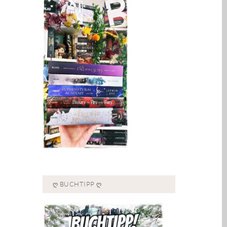
Ღ BUCHTIPP Ღ