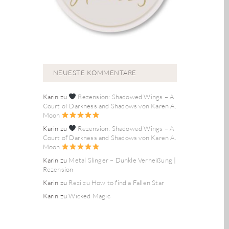
NEUESTE KOMMENTARE
Karin
zu
Rezension: Shadowed Wings – A
Court of Darkness and Shadows von Karen A.
Moon
Karin
zu
Rezension: Shadowed Wings – A
Court of Darkness and Shadows von Karen A.
Moon
Karin
zu
Metal Slinger – Dunkle Verheißung |
Rezension
Karin
zu
Rezi zu How to find a Fallen Star
Karin
zu
Wicked Magic