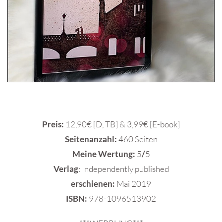
Preis:
12,90€ [D, TB] & 3,99€ [E-book]
Seitenanzahl:
460 Seiten
Meine Wertung:
5
/
5
Verlag
: Independently published
erschienen:
Mai 2019
ISBN:
978-1096513902