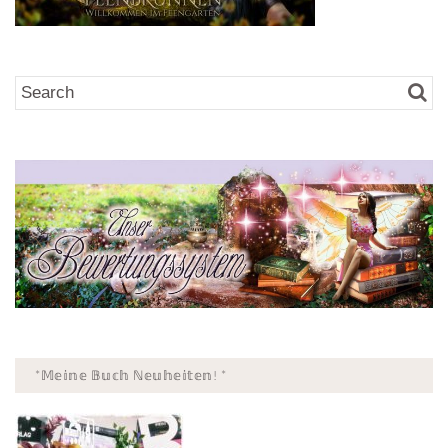
*𝕄𝕖𝕚𝕟𝕖 𝔹𝕦𝕔𝕙 ℕ𝕖𝕦𝕙𝕖𝕚𝕥𝕖𝕟! *