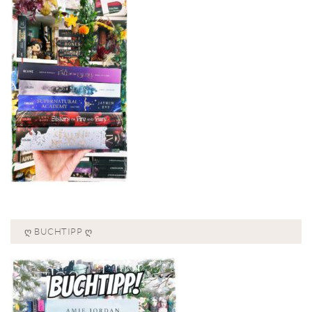
Ღ BUCHTIPP Ღ