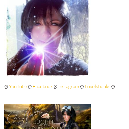
ღ
YouTube
ღ
Facebook
ღ
Instagram
ღ
Lovelybooks
ღ