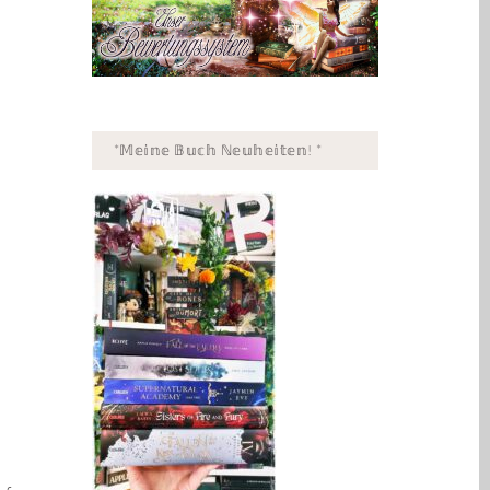
*𝕄𝕖𝕚𝕟𝕖 𝔹𝕦𝕔𝕙 ℕ𝕖𝕦𝕙𝕖𝕚𝕥𝕖𝕟! *