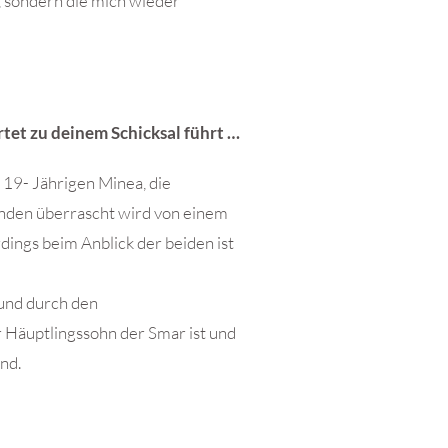
, sondern die mich wieder
et zu deinem Schicksal führt …
19- Jährigen Minea, die
unden überrascht wird von einem
dings beim Anblick der beiden ist
 und durch den
r Häuptlingssohn der Smar ist und
nd.