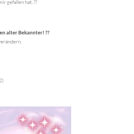
r gefallen hat. ??
n alter Bekannter! ??
verändern.
2)