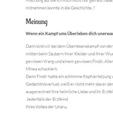
Mischung auf die ich mich nicht nur gefreut habe
mitnehmen konnte in die Geschichte. ?
Meinung
Wenn ein Kampf ums Überleben dich unerwart
Dann sind wir bei dem Überlebenskampf von der 
mitten beim Säubern ihrer Kleider und ihrer W
gewissen Vrang und einem gewissen Findir. Aller
Minea schockiert.
Denn Findir hatte ein schlimme Kopfverletzung
Gedächtnisverlust, weiß er nicht mehr das er de
ausgerechnet ihre heimliche Liebe und ihr Erzfei
Jedenfalls der Erzfeind
ihres Volkes der Unaru.