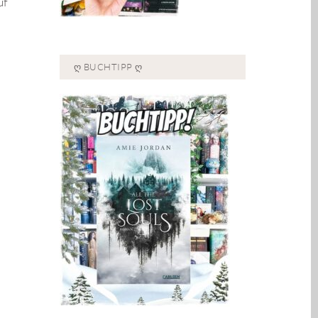
uf
Ღ BUCHTIPP Ღ