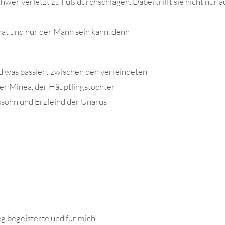
chwer verletzt zu Fuß durchschlagen. Dabei trifft sie nicht nur a
hat und nur der Mann sein kann, denn
d was passiert zwischen den verfeindeten
 er Minea, der Häuptlingstochter
ssohn und Erzfeind der Unarus
g begeisterte und für mich