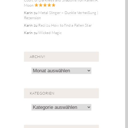
Moon
Karin
zu
Metal Slinger – Dunkle Verheißung |
Rezension
Karin
zu
Rezi zu How to find a Fallen Star
Karin
zu
Wicked Magic
ARCHIV!
Archiv!
KATEGORIEN
Kategorien