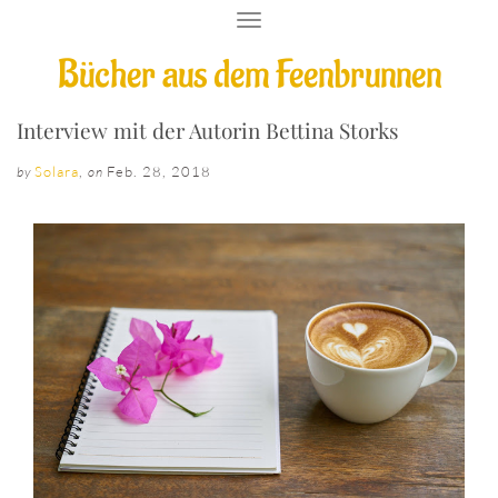
T
O
Bücher aus dem Feenbrunnen
G
G
L
E
Interview mit der Autorin Bettina Storks
N
A
Solara
,
Feb. 28, 2018
by
on
V
I
G
A
T
I
O
N