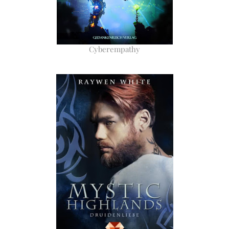
Cyberempathy