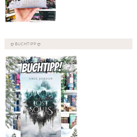
Ღ BUCHTIPP Ღ