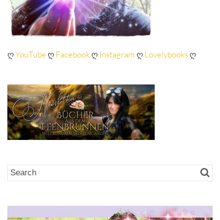
ღ
YouTube
ღ
Facebook
ღ
Instagram
ღ
Lovelybooks
ღ