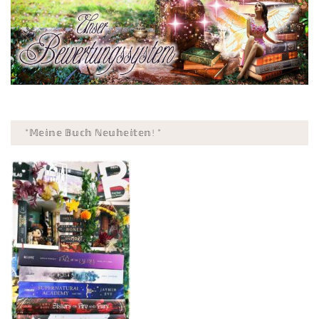
*𝕄𝕖𝕚𝕟𝕖 𝔹𝕦𝕔𝕙 ℕ𝕖𝕦𝕙𝕖𝕚𝕥𝕖𝕟! *