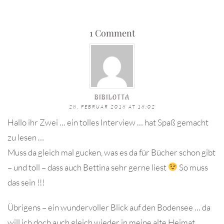
1 Comment
BIBILOTTA
28. FEBRUAR 2018 AT 18:02
Hallo ihr Zwei … ein tolles Interview … hat Spaß gemacht
zu lesen …
Muss da gleich mal gucken, was es da für Bücher schon gibt
– und toll – dass auch Bettina sehr gerne liest
So muss
das sein !!!
Übrigens – ein wundervoller Blick auf den Bodensee … da
will ich doch auch gleich wieder in meine alte Heimat