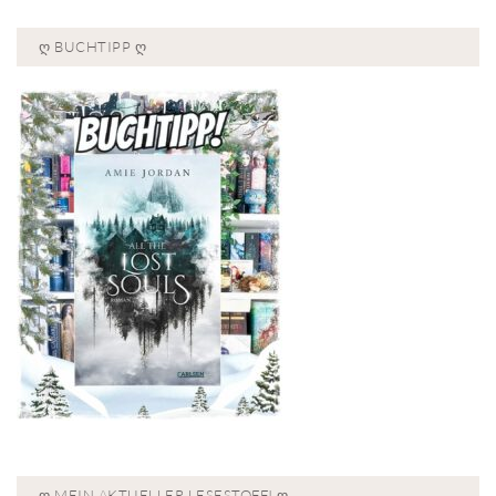
Ღ BUCHTIPP Ღ
Ღ MEIN AKTUELLER LESESTOFF! Ღ