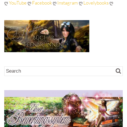
ღ
YouTube
ღ
Facebook
ღ
Instagram
ღ
Lovelybooks
ღ