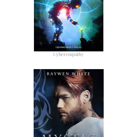
Cyberempathy