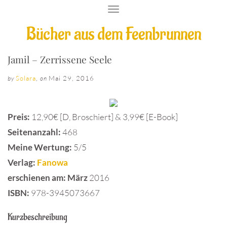
T
O
Bücher aus dem Feenbrunnen
G
G
L
E
Jamil – Zerrissene Seele
N
A
Solara
,
Mai 29, 2016
by
on
V
I
G
A
Preis:
12,90€ [D, Broschiert] & 3,99€ [E-Book]
T
I
Seitenanzahl:
468
O
Meine Wertung:
5/5
N
Verlag:
Fanowa
erschienen am: März
2016
ISBN:
978-3945073667
Kurzbeschreibung