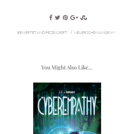
/
BEWERTET UND REZENSIERT!
NEUERSCHEINUNGEN!!!
You Might Also Like...