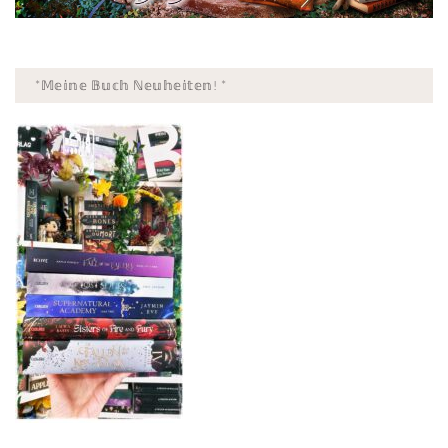
*𝕄𝕖𝕚𝕟𝕖 𝔹𝕦𝕔𝕙 ℕ𝕖𝕦𝕙𝕖𝕚𝕥𝕖𝕟! *