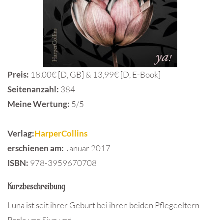
Preis:
18,00€ [D, GB] & 13,99€ [D, E-Book]
Seitenanzahl:
384
Meine Wertung:
5/5
Verlag:
HarperCollins
erschienen am:
Januar 2017
ISBN:
978-3959670708
Kurzbeschreibung
Luna ist seit ihrer Geburt bei ihren beiden Pflegeeltern
Perla und Sivo und