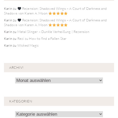
Karin
zu
Rezension: Shadowed Wings – A Court of Darkness and
Shadows von Karen A. Moon
Karin
zu
Rezension: Shadowed Wings – A Court of Darkness and
Shadows von Karen A. Moon
Karin
zu
Metal Slinger – Dunkle Verheißung | Rezension
Karin
zu
Rezi zu How to find a Fallen Star
Karin
zu
Wicked Magic
ARCHIV!
Archiv!
KATEGORIEN
Kategorien