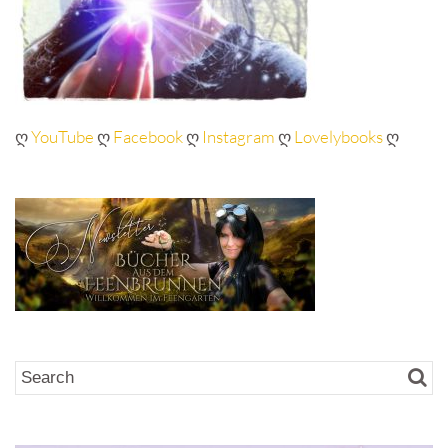
ღ
YouTube
ღ
Facebook
ღ
Instagram
ღ
Lovelybooks
ღ