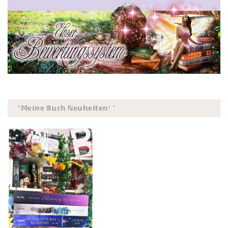
*𝕄𝕖𝕚𝕟𝕖 𝔹𝕦𝕔𝕙 ℕ𝕖𝕦𝕙𝕖𝕚𝕥𝕖𝕟! *