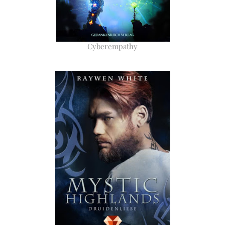
Cyberempathy