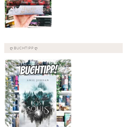
Ღ BUCHTIPP Ღ