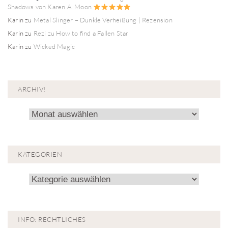
Shadows von Karen A. Moon
Karin
zu
Metal Slinger – Dunkle Verheißung | Rezension
Karin
zu
Rezi zu How to find a Fallen Star
Karin
zu
Wicked Magic
ARCHIV!
Archiv!
KATEGORIEN
Kategorien
INFO: RECHTLICHES