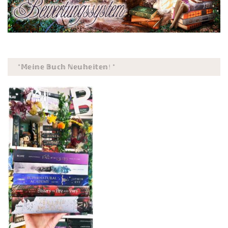
*𝕄𝕖𝕚𝕟𝕖 𝔹𝕦𝕔𝕙 ℕ𝕖𝕦𝕙𝕖𝕚𝕥𝕖𝕟! *