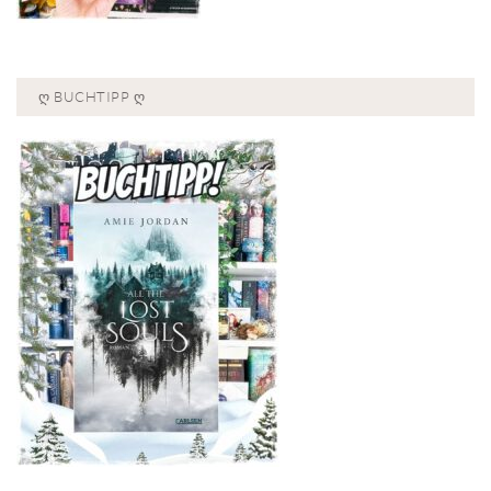
Ღ BUCHTIPP Ღ