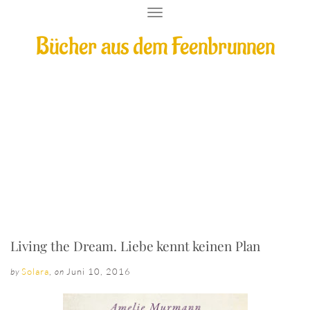
T
O
Bücher aus dem Feenbrunnen
G
G
L
E
N
A
V
I
Living the Dream. Liebe kennt keinen Plan
G
A
T
I
O
N
Living the Dream. Liebe kennt keinen Plan
Solara
,
Juni 10, 2016
by
on