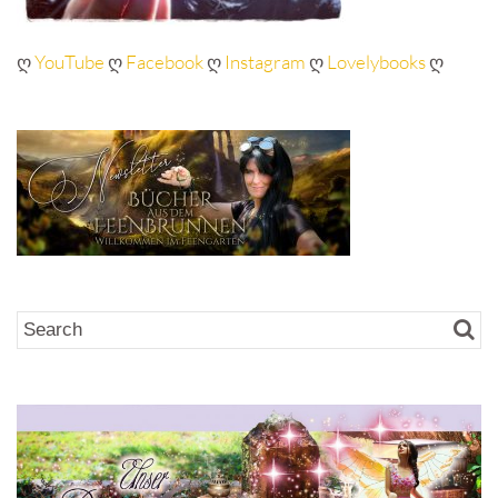
ღ
YouTube
ღ
Facebook
ღ
Instagram
ღ
Lovelybooks
ღ