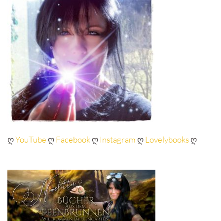
ღ
YouTube
ღ
Facebook
ღ
Instagram
ღ
Lovelybooks
ღ