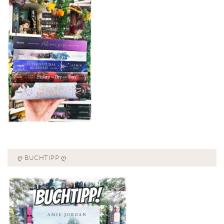
Ღ BUCHTIPP Ღ