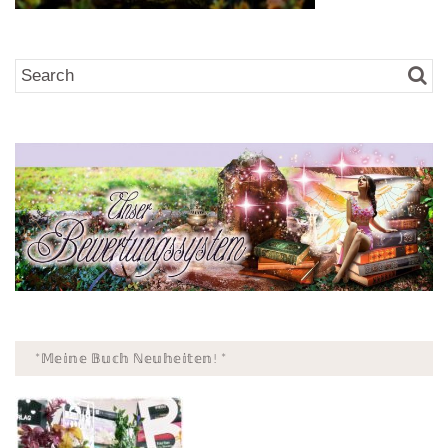
*𝕄𝕖𝕚𝕟𝕖 𝔹𝕦𝕔𝕙 ℕ𝕖𝕦𝕙𝕖𝕚𝕥𝕖𝕟! *