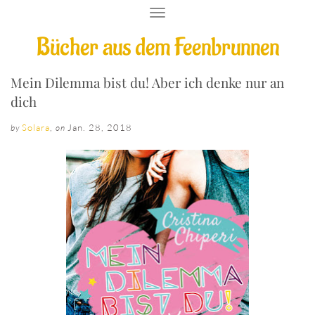
T
O
Bücher aus dem Feenbrunnen
G
G
L
E
Mein Dilemma bist du! Aber ich denke nur an
N
dich
A
V
Solara
,
Jan. 28, 2018
by
on
I
G
A
T
I
O
N