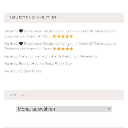
NEUESTE KOMMENTARE
Karin
zu
Rezension: Shadowed Wings – A Court of Darkness and
Shadows von Karen A. Moon
Karin
zu
Rezension: Shadowed Wings – A Court of Darkness and
Shadows von Karen A. Moon
Karin
zu
Metal Slinger – Dunkle Verheißung | Rezension
Karin
zu
Rezi zu How to find a Fallen Star
Karin
zu
Wicked Magic
ARCHIV!
Archiv!