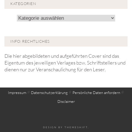
KATEGORIEN
Kategorien
INFO: RECHTLICHES
Die hier abgebildeten und aufgeführten Cover sind das
Eigentum des jeweiligen Verlages bzw. Schriftstellers und
dienen nur zur Veranschaulichung für den Leser.
#
#
#
Impressum
Datenschutzerklärung
Persönliche Daten anfordern
Disclaimer
DESIGN BY
THEMESHIFT
.