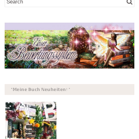
*𝕄𝕖𝕚𝕟𝕖 𝔹𝕦𝕔𝕙 ℕ𝕖𝕦𝕙𝕖𝕚𝕥𝕖𝕟! *