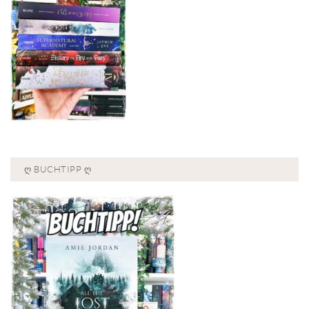
Ღ BUCHTIPP Ღ