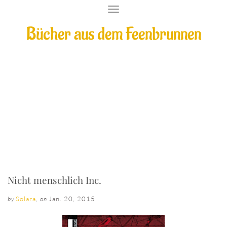
T
O
Bücher aus dem Feenbrunnen
G
G
L
E
N
A
V
I
Nicht menschlich Inc.
G
A
T
I
O
N
Nicht menschlich Inc.
Solara
,
Jan. 20, 2015
by
on