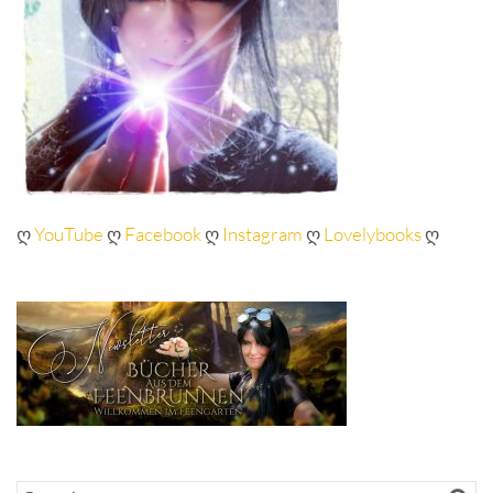
ღ
YouTube
ღ
Facebook
ღ
Instagram
ღ
Lovelybooks
ღ