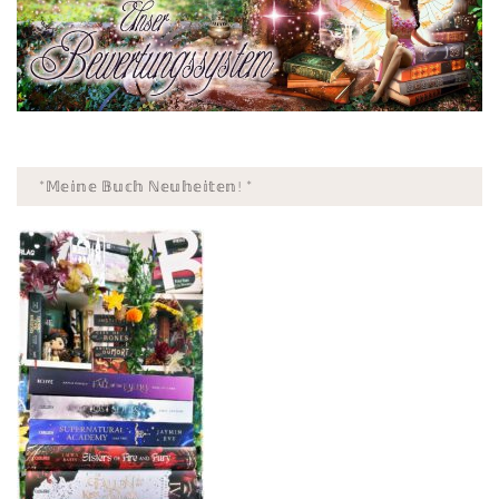
*𝕄𝕖𝕚𝕟𝕖 𝔹𝕦𝕔𝕙 ℕ𝕖𝕦𝕙𝕖𝕚𝕥𝕖𝕟! *