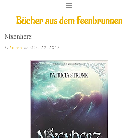
T
O
Bücher aus dem Feenbrunnen
G
G
L
E
Nixenherz
N
A
Solara
,
März 22, 2018
by
on
V
I
G
A
T
I
O
N