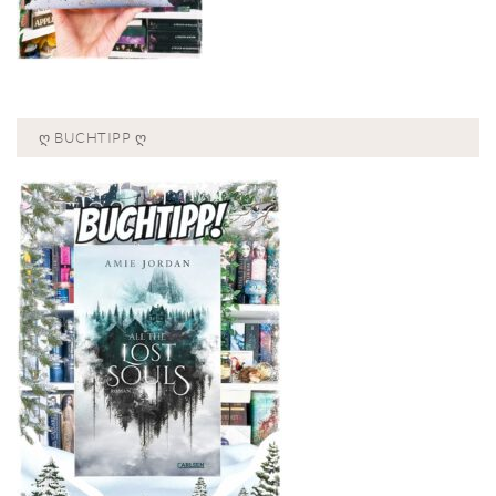
Ღ BUCHTIPP Ღ