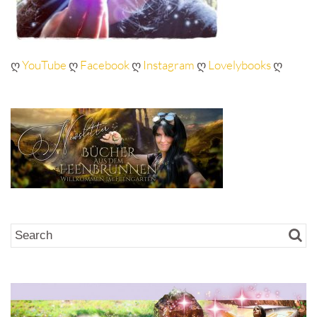
ღ
YouTube
ღ
Facebook
ღ
Instagram
ღ
Lovelybooks
ღ