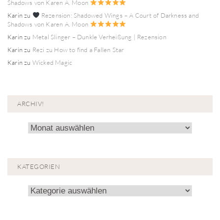
Shadows von Karen A. Moon
Karin
zu
Rezension: Shadowed Wings – A Court of Darkness and
Shadows von Karen A. Moon
Karin
zu
Metal Slinger – Dunkle Verheißung | Rezension
Karin
zu
Rezi zu How to find a Fallen Star
Karin
zu
Wicked Magic
ARCHIV!
Archiv!
KATEGORIEN
Kategorien