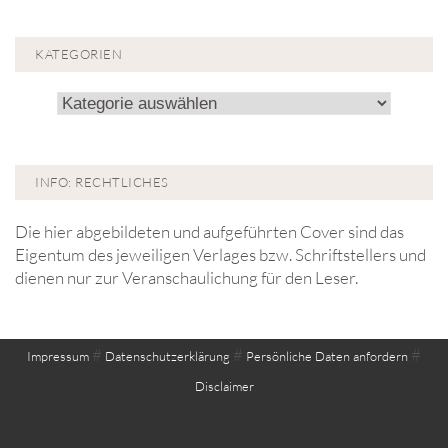
KATEGORIEN
Kategorien
INFO: RECHTLICHES
Die hier abgebildeten und aufgeführten Cover sind das
Eigentum des jeweiligen Verlages bzw. Schriftstellers und
dienen nur zur Veranschaulichung für den Leser.
#
#
#
Impressum
Datenschutzerklärung
Persönliche Daten anfordern
Disclaimer