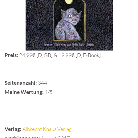
Preis:
24,99€ [D, GB] & 19,99€ [D, E-Book]
Seitenanzahl:
344
Meine Wertung:
4/5
Verlag:
Albrecht Knaus Verlag