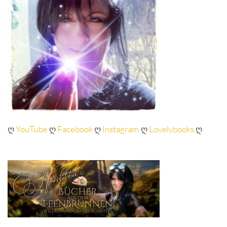
ღ
YouTube
ღ
Facebook
ღ
Instagram
ღ
Lovelybooks
ღ