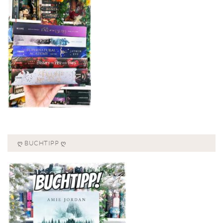
Ღ BUCHTIPP Ღ