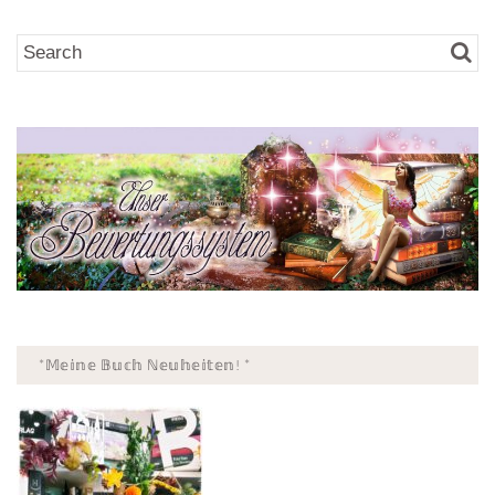
*𝕄𝕖𝕚𝕟𝕖 𝔹𝕦𝕔𝕙 ℕ𝕖𝕦𝕙𝕖𝕚𝕥𝕖𝕟! *