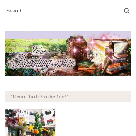
*𝕄𝕖𝕚𝕟𝕖 𝔹𝕦𝕔𝕙 ℕ𝕖𝕦𝕙𝕖𝕚𝕥𝕖𝕟! *