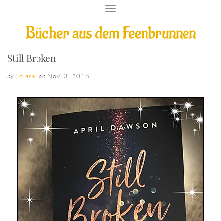
T
O
Bücher aus dem Feenbrunnen
G
G
L
E
Still Broken
N
A
Solara
,
Nov. 3, 2018
by
on
V
I
G
A
T
I
O
N