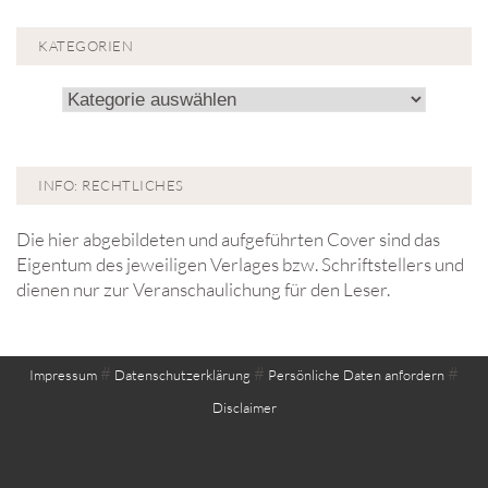
KATEGORIEN
Kategorien
INFO: RECHTLICHES
Die hier abgebildeten und aufgeführten Cover sind das
Eigentum des jeweiligen Verlages bzw. Schriftstellers und
dienen nur zur Veranschaulichung für den Leser.
#
#
#
Impressum
Datenschutzerklärung
Persönliche Daten anfordern
Disclaimer