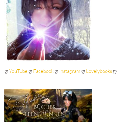
ღ
YouTube
ღ
Facebook
ღ
Instagram
ღ
Lovelybooks
ღ