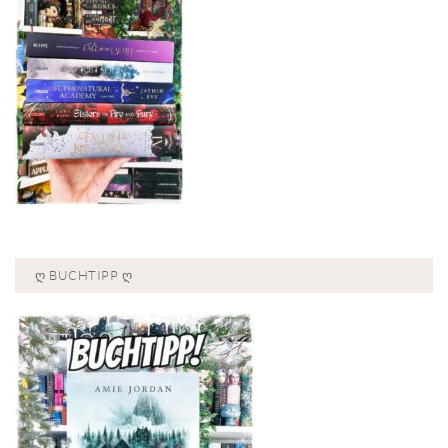
Ღ BUCHTIPP Ღ