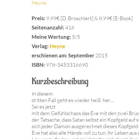
Heyne
Preis:
9,99€ [D, Broschiert] & 8,99€ [E-Book]
Seitenanzahl:
416
Meine Wertung:
5/5
Verlag:
Heyne
erschienen am: September
2015
ISBN:
978-3453316690
Kurzbeschreibung
In diesem
dritten Fall geht es wieder heiß her…
Sei es jetzt
mit dem Gefühlschaos das Eve mit den zwei Brüd
der Tatsache, dass Satan selbst ein Kopfgeld auf 
sich jeder Dämon ausgerechnet dieses Kopfgeld 
Eve hat also alle Hände voll zu tun, ihr Leben aus