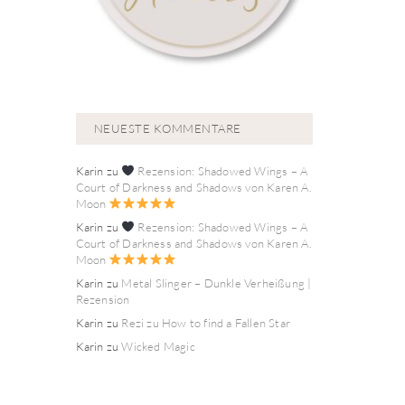
NEUESTE KOMMENTARE
Karin
zu
Rezension: Shadowed Wings – A
Court of Darkness and Shadows von Karen A.
Moon
Karin
zu
Rezension: Shadowed Wings – A
Court of Darkness and Shadows von Karen A.
Moon
Karin
zu
Metal Slinger – Dunkle Verheißung |
Rezension
Karin
zu
Rezi zu How to find a Fallen Star
Karin
zu
Wicked Magic