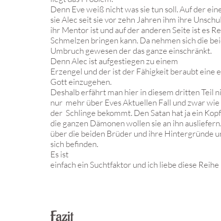
Denn Eve weiß nicht was sie tun soll. Auf der eine
sie Alec seit sie vor zehn Jahren ihm ihre Unsch
ihr Mentor ist und auf der anderen Seite ist es 
Schmelzen bringen kann. Da nehmen sich die beide
Umbruch gewesen der das ganze einschränkt.
Denn Alec ist aufgestiegen zu einem
Erzengel und der ist der Fähigkeit beraubt eine
Gott einzugehen.
Deshalb erfährt man hier in diesem dritten Teil n
nur mehr über Eves Aktuellen Fall und zwar wie
der Schlinge bekommt. Den Satan hat ja ein Kopf
die ganzen Dämonen wollen sie an ihn ausliefer
über die beiden Brüder und ihre Hintergründe un
sich befinden.
Es ist
einfach ein Suchtfaktor und ich liebe diese Reih
Fazit