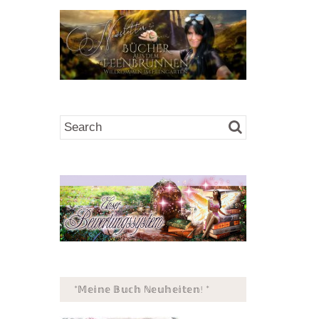
*𝕄𝕖𝕚𝕟𝕖 𝔹𝕦𝕔𝕙 ℕ𝕖𝕦𝕙𝕖𝕚𝕥𝕖𝕟! *