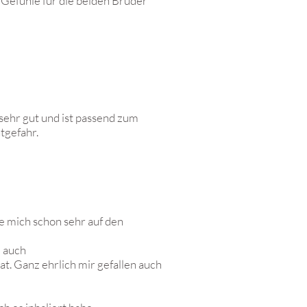
e Gefühle für die beiden Brüder
r sehr gut und ist passend zum
tgefahr.
e mich schon sehr auf den
d auch
at. Ganz ehrlich mir gefallen auch