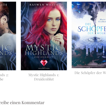
Die Schöpfer der 
nds 2:
Mystic Highlands 1:
be
Druidenblut
reibe einen Kommentar