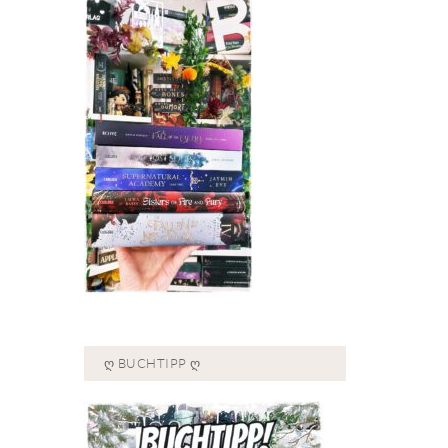
Ღ BUCHTIPP Ღ