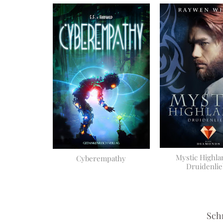
Mystic Highla
Cyberempathy
Druidenlie
Sch