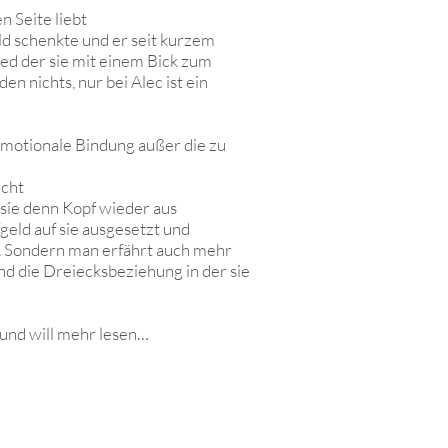
n Seite liebt
uld schenkte und er seit kurzem
Reed der sie mit einem Bick zum
n nichts, nur bei Alec ist ein
 emotionale Bindung außer die zu
icht
 sie denn Kopf wieder aus
geld auf sie ausgesetzt und
n. Sondern man erfährt auch mehr
d die Dreiecksbeziehung in der sie
e und will mehr lesen…