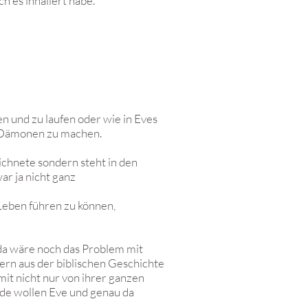
ch es inhaliert habe.
 und zu laufen oder wie in Eves
en Dämonen zu machen.
ichnete sondern steht in den
r ja nicht ganz
Leben führen zu können,
 da wäre noch das Problem mit
ern aus der biblischen Geschichte
mit nicht nur von ihrer ganzen
eide wollen Eve und genau da