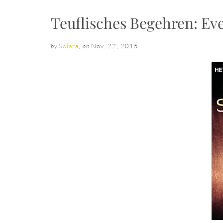
Teuflisches Begehren: Eves
Solara
,
Nov. 22, 2015
by
on