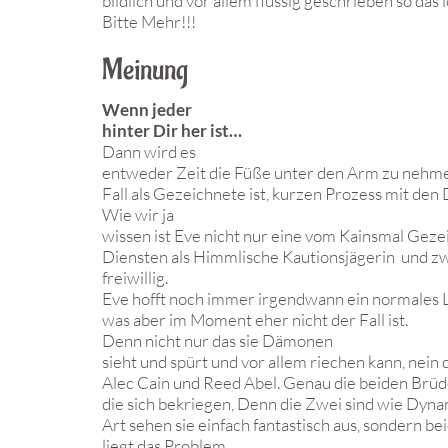
bildlich und vor allem flüssig geschrieben so das i
Bitte Mehr!!!
Meinung
Wenn jeder
hinter Dir her ist…
Dann wird es
entweder Zeit die Füße unter den Arm zu nehmen
Fall als Gezeichnete ist, kurzen Prozess mit d
Wie wir ja
wissen ist Eve nicht nur eine vom Kainsmal Geze
Diensten als Himmlische Kautionsjägerin und zwa
freiwillig.
Eve hofft noch immer irgendwann ein normales 
was aber im Moment eher nicht der Fall ist.
Denn nicht nur das sie Dämonen
sieht und spürt und vor allem riechen kann, nein
Alec Cain und Reed Abel. Genau die beiden Brüd
die sich bekriegen, Denn die Zwei sind wie Dyna
Art sehen sie einfach fantastisch aus, sondern b
liegt das Problem.