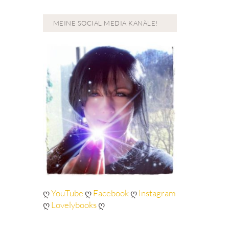
MEINE SOCIAL MEDIA KANÄLE!
ღ
YouTube
ღ
Facebook
ღ
Instagram
ღ
Lovelybooks
ღ