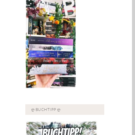
Ღ BUCHTIPP Ღ