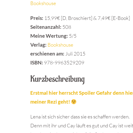
Bookshouse
Preis:
15,99€ [D, Broschiert] & 7,49€ [E-Book]
Seitenanzahl:
508
Meine Wertung:
5/5
Verlag:
Bookshouse
erschienen am:
Juli 2015
ISBN:
978-9963529209
Kurzbeschreibung
Erstmal hier herrscht Spoiler Gefahr denn hier
meiner Rezi geht!
Lena ist sich sicher dass sie es schaffen werden.
Denn mit ihr und Cay läuft es gut und Cay ist wei