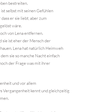
eben bestreiten.
st selbst mit seinen Gefühlen
 dass er sie liebt, aber zum
sgelöst wäre.
noch von Lena entfernen.
 sie ist eher der Mensch der
chauen. Lena hat natürlich Heimweh
 dem sie so manche Nacht einfach
h noch der Frage was mit ihrer
enheit und vor allem
s Vergangenheit kennt und gleichzeitig
mmen.