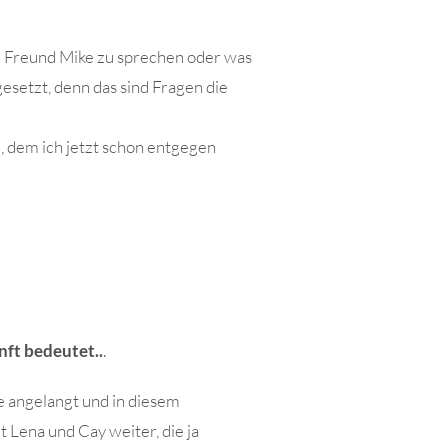
n Freund Mike zu sprechen oder was
gesetzt, denn das sind Fragen die
l, dem ich jetzt schon entgegen
ft bedeutet..
.
e angelangt und in diesem
 Lena und Cay weiter, die ja