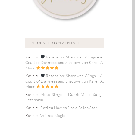
NEUESTE KOMMENTARE
Karin
zu
Rezension: Shadowed Wings – A
Court of Darkness and Shadows von Karen A.
Moon
Karin
zu
Rezension: Shadowed Wings – A
Court of Darkness and Shadows von Karen A.
Moon
Karin
zu
Metal Slinger – Dunkle Verheißung |
Rezension
Karin
zu
Rezi zu How to find a Fallen Star
Karin
zu
Wicked Magic