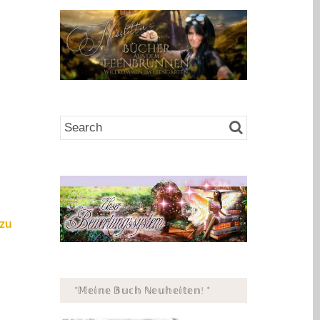
 zu
*𝕄𝕖𝕚𝕟𝕖 𝔹𝕦𝕔𝕙 ℕ𝕖𝕦𝕙𝕖𝕚𝕥𝕖𝕟! *