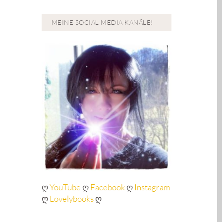
MEINE SOCIAL MEDIA KANÄLE!
ღ
YouTube
ღ
Facebook
ღ
Instagram
ღ
Lovelybooks
ღ