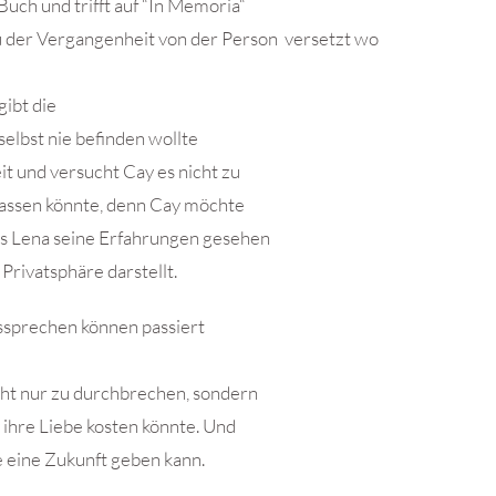
uch und trifft auf “In Memoria“
 der Vergangenheit von der Person versetzt wo
ibt die
selbst nie befinden wollte
it und versucht Cay es nicht zu
 Hassen könnte, denn Cay möchte
as Lena seine Erfahrungen gesehen
 Privatsphäre darstellt.
ussprechen können passiert
icht nur zu durchbrechen, sondern
 ihre Liebe kosten könnte. Und
e eine Zukunft geben kann.